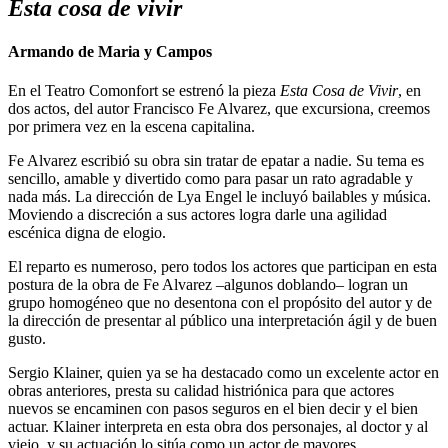
Esta cosa de vivir
Armando de Maria y Campos
En el Teatro Comonfort se estrenó la pieza
Esta Cosa de Vivir
, en
dos actos, del autor Francisco Fe Alvarez, que excursiona, creemos
por primera vez en la escena capitalina.
Fe Alvarez escribió su obra sin tratar de epatar a nadie. Su tema es
sencillo, amable y divertido como para pasar un rato agradable y
nada más. La dirección de Lya Engel le incluyó bailables y música.
Moviendo a discreción a sus actores logra darle una agilidad
escénica digna de elogio.
El reparto es numeroso, pero todos los actores que participan en esta
postura de la obra de Fe Alvarez –algunos doblando– logran un
grupo homogéneo que no desentona con el propósito del autor y de
la dirección de presentar al público una interpretación ágil y de buen
gusto.
Sergio Klainer, quien ya se ha destacado como un excelente actor en
obras anteriores, presta su calidad histriónica para que actores
nuevos se encaminen con pasos seguros en el bien decir y el bien
actuar. Klainer interpreta en esta obra dos personajes, al doctor y al
viejo, y su actuación lo sitúa como un actor de mayores