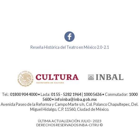
Reseña Histórica del Teatro en México 2.0-2.1
Tel.:
01800 904 4000
• Lada:
01 55 - 5282 1964
|
1000 5636
• Conmutador:
1000
5600
•
infoinba@inba.gob.mx
Avenida Paseo de la Reforma y Campo Marte s/n, Col. Polanco Chapultepec, Del.
Miguel Hidalgo, C.P. 11560, Ciudad de México.
ÚLTIMA ACTUALIZACIÓN JULIO - 2023
DERECHOS RESERVADOS INBA-CITRU ©