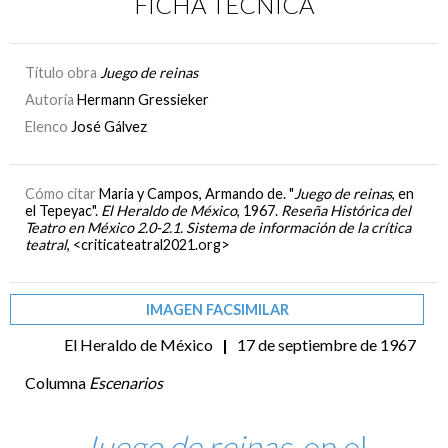
FICHA TÉCNICA
Título obra
Juego de reinas
Autoría
Hermann Gressieker
Elenco
José Gálvez
Cómo citar
Maria y Campos, Armando de. "
Juego de reinas
, en
el Tepeyac".
El Heraldo de México
, 1967.
Reseña Histórica del
Teatro en México 2.0-2.1. Sistema de información de la crítica
teatral
, <criticateatral2021.org>
IMAGEN FACSIMILAR
El Heraldo de México
|
17 de septiembre de 1967
Columna
Escenarios
Juego de reinas
, en el