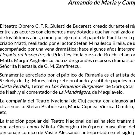
Armando de Maria y Cam
El teatro Obrero C. F. R. Giulesti de Bucarest, creado durante el 
entre sus actores con elementos muy dotados que han realizado 
de los últimos años, como por ejemplo: el papel de Puntila en la
criado Matti, realizado por el actor Stefan Mihailescu Braila, de
acompañado por una vena dramática; hace algunos años interpret
Llegado un Inspector
, de Priestley. En la pieza de Brecht el act
Matti. Marga Anghelescu, actriz de grandes recursos dramáticos, 
Señorita Nastasia, de G. M. Zamfirescu.
Sumamente apreciado por el público de Rumania es el artista d
Székely de Tg. Mures, intérprete profundo y sutil de papeles 
Carta Perdida
, Tetref en
Los Pequeños Burgueses
, de Gorki; St
de Nash, y el comentador de
La Mandrágora
, de Maquiavelo.
La compañía del Teatro Nacional de Cluj cuenta con algunos art
citaremos a: Stefan Braborescu, María Cupcea, Viorica Dimitriu,
etc.
La tradición popular del Teatro Nacional de Iasi ha sido transmi
por actores como Miluta Gheorghiu (intérprete masculino del
personaje cómico de Vasile Alecsandri, interpretado en el siglo 