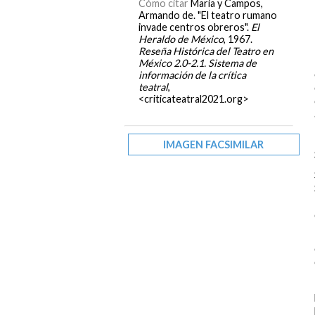
Cómo citar
Maria y Campos,
Armando de. "El teatro rumano
invade centros obreros".
El
Heraldo de México
, 1967.
Reseña Histórica del Teatro en
México 2.0-2.1. Sistema de
información de la crítica
teatral
,
<criticateatral2021.org>
IMAGEN FACSIMILAR