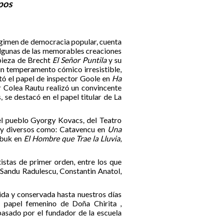
pos
régimen de democracia popular, cuenta
algunas de las memorables creaciones
 pieza de Brecht
El Señor Puntila
y su
 un temperamento cómico irresistible,
ó el papel de inspector Goole en
Ha
or Colea Rautu realizó un convincente
se destacó en el papel titular de La
el pueblo Gyorgy Kovacs, del Teatro
muy diversos como: Catavencu en
Una
arbuk en
El Hombre que Trae la Lluvia
,
istas de primer orden, entre los que
 Sandu Radulescu, Constantin Anatol,
tida y conservada hasta nuestros días
 papel femenino de Doña Chirita ,
pasado por el fundador de la escuela