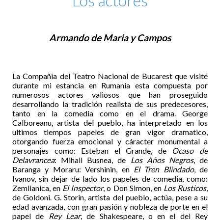
Los actores
Armando de Maria y Campos
La Compañia del Teatro Nacional de Bucarest que visité
durante mi estancia en Rumania esta compuesta por
numerosos actores valiosos que han proseguido
desarrollando la tradición realista de sus predecesores,
tanto en la comedia como en el drama. George
Calboreanu, artista del pueblo, ha interpretado en los
ultimos tiempos papeles de gran vigor dramatico,
otorgando fuerza emocional y cáracter monumental a
personajes como: Esteban el Grande, de
Ocaso de
Delavrancea
: Mihail Busnea, de
Los Años Negros
, de
Baranga y Moraru: Vershinin, en
El Tren Blindado
, de
Ivanov, sin dejar de lado los papeles de comedia, como:
Zemlianica, en
El Inspector
, o Don Simon, en
Los Rusticos
,
de Goldoni. G. Storin, artista del pueblo, actúa, pese a su
edad avanzada, con gran pasión y nobleza de porte en el
papel de
Rey Lear
, de Shakespeare, o en el del Rey