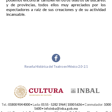
y de provincias, todos ellos muy apreciados por los
espectadores a raiz de sus creaciones y de su actividad
incansable.
Reseña Histórica del Teatro en México 2.0-2.1
Tel.:
01800 904 4000
• Lada:
01 55 - 5282 1964
|
1000 5636
• Conmutador:
1000
5600
•
infoinba@inba.gob.mx