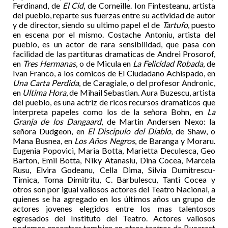
Ferdinand, de
El Cid
, de Corneille. Ion Fintesteanu, artista
del pueblo, reparte sus fuerzas entre su actividad de autor
y de director, siendo su ultimo papel el de
Tartufo
, puesto
en escena por el mismo. Costache Antoniu, artista del
pueblo, es un actor de rara sensibilidad, que pasa con
facilidad de las partituras dramaticas de Andrei Prosorof,
en
Tres Hermanas
, o de Micula en
La Felicidad Robada
, de
Ivan Franco, a los comicos de El Ciudadano Achispado, en
Una Carta Perdida
, de Caragiale, o del profesor Andronic,
en
Ultima Hora
, de Mihail Sebastian. Aura Buzescu, artista
del pueblo, es una actriz de ricos recursos dramaticos que
interpreta papeles como los de la señora Bohn, en
La
Granja de los Dangaard
, de Martin Andersen Nexo: la
señora Dudgeon, en
El Discipulo del Diablo
, de Shaw, o
Mana Busnea, en
Los Años Negros
, de Baranga y Moraru.
Eugenia Popovici, Maria Botta, Marietta Deculesca, Geo
Barton, Emil Botta, Niky Atanasiu, Dina Cocea, Marcela
Rusu, Elvira Godeanu, Cella Dima, Silvia Dumitrescu-
Timica, Toma Dimitritu, C. Barbulescu, Tanti Cocea y
otros son por igual valiosos actores del Teatro Nacional, a
quienes se ha agregado en los últimos años un grupo de
actores jovenes elegidos entre los mas talentosos
egresados del Instituto del Teatro. Actores valiosos
podemos encontrar tambien en otros teatros de Bucarest