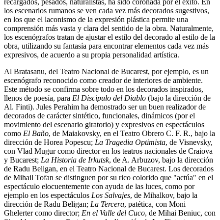
recargados, pesados, naturalistas, ha sido coronada por el éxito. En
los escenarios rumanos se ven cada vez más decorados sugestivos,
en los que el laconismo de la expresión plástica permite una
comprensión más vasta y clara del sentido de la obra. Naturalmente,
los escenógrafos tratan de ajustar el estilo del decorado al estilo de la
obra, utilizando su fantasía para encontrar elementos cada vez más
expresivos, de acuerdo a su propia personalidad artística.
Al Bratasanu, del Teatro Nacional de Bucarest, por ejemplo, es un
escenógrafo reconocido como creador de interiores de ambiente.
Este método se confirma sobre todo en los decorados inspirados,
llenos de poesía, para
El Discipulo del Diablo
(bajo la dirección de
Al. Finti). Jules Perahim ha demostrado ser un buen realizador de
decorados de carácter sintético, funcionales, dinámicos (por el
movimiento del escenario giratorio) y expresivos en espectáculos
como
El Baño
, de Maiakovsky, en el Teatro Obrero C. F. R., bajo la
dirección de Horea Popescu;
La Tragedia Optimista
, de Visnevsky,
con Vlad Mugur como director en los teatros nacionales de Craiova
y Bucarest;
La Historia de Irkutsk
, de A. Arbuzov, bajo la dirección
de Radu Beligan, en el Teatro Nacional de Bucarest. Los decorados
de Mihail Tofan se distinguen por su rico colorido que "actúa" en el
espectáculo elocuentemente con ayuda de las luces, como por
ejemplo en los espectáculos
Los Salvajes
, de Mihalkov, bajo la
dirección de Radu Beligan;
La Tercera
, patética, con Moni
Ghelerter como director;
En el Valle del Cuco
, de Mihai Beniuc, con