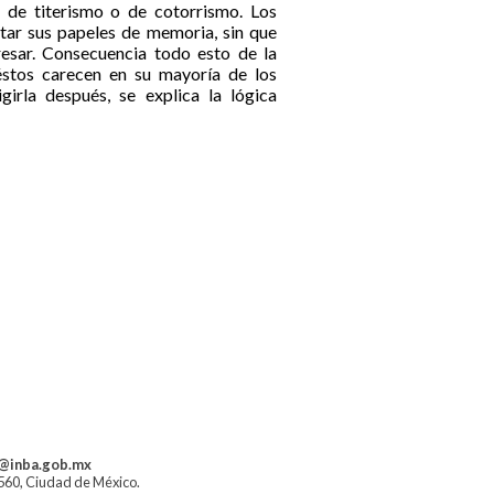
 de titerismo o de cotorrismo. Los
itar sus papeles de memoria, sin que
esar. Consecuencia todo esto de la
, éstos carecen en su mayoría de los
irla después, se explica la lógica
a@inba.gob.mx
1560, Ciudad de México.