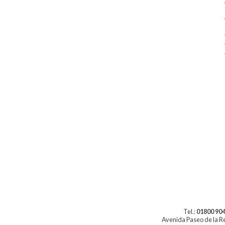
Tel.:
01800 904
Avenida Paseo de la Re