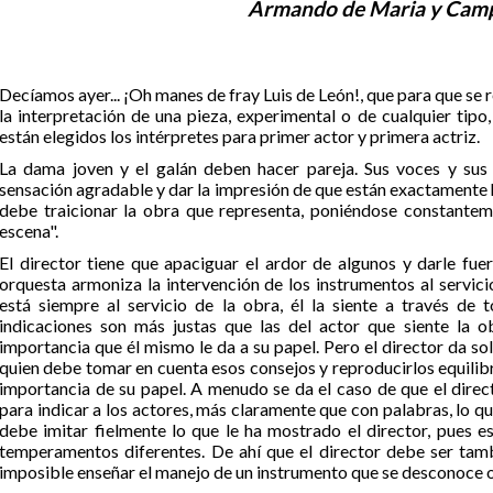
Armando de Maria y Cam
Decíamos ayer... ¡Oh manes de fray Luis de León!, que para que se r
la interpretación de una pieza, experimental o de cualquier tipo
están elegidos los intérpretes para primer actor y primera actriz.
La dama joven y el galán deben hacer pareja. Sus voces y sus 
sensación agradable y dar la impresión de que están exactamente he
debe traicionar la obra que representa, poniéndose constante
escena".
El director tiene que apaciguar el ardor de algunos y darle fue
orquesta armoniza la intervención de los instrumentos al servicio
está siempre al servicio de la obra, él la siente a través de 
indicaciones son más justas que las del actor que siente la o
importancia que él mismo le da a su papel. Pero el director da sol
quien debe tomar en cuenta esos consejos y reproducirlos equilib
importancia de su papel. A menudo se da el caso de que el direc
para indicar a los actores, más claramente que con palabras, lo qu
debe imitar fielmente lo que le ha mostrado el director, pues e
temperamentos diferentes. De ahí que el director debe ser tam
imposible enseñar el manejo de un instrumento que se desconoce 