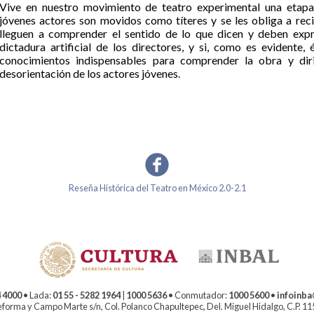
Vive en nuestro movimiento de teatro experimental una etapa
jóvenes actores son movidos como títeres y se les obliga a rec
lleguen a comprender el sentido de lo que dicen y deben expr
dictadura artificial de los directores, y si, como es evidente
conocimientos indispensables para comprender la obra y dirig
desorientación de los actores jóvenes.
Reseña Histórica del Teatro en México 2.0-2.1
 4000
• Lada:
01 55 - 5282 1964
|
1000 5636
• Conmutador:
1000 5600
•
infoinb
forma y Campo Marte s/n, Col. Polanco Chapultepec, Del. Miguel Hidalgo, C.P. 1