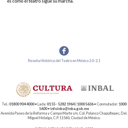
es como el teatro sigue su marcha.
Reseña Histórica del Teatro en México 2.0-2.1
Tel.:
01800 904 4000
• Lada:
01 55 - 5282 1964
|
1000 5636
• Conmutador:
1000
5600
•
infoinba@inba.gob.mx
Avenida Paseo de la Reforma y Campo Marte s/n, Col. Polanco Chapultepec, Del.
Miguel Hidalgo, C.P. 11560, Ciudad de México.