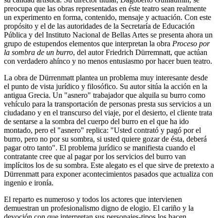
preocupa que las obras representadas en éste teatro sean realmente
un experimento en forma, contenido, mensaje y actuación. Con este
propósito y el de las autoridades de la Secretaría de Educación
Pública y del Instituto Nacional de Bellas Artes se presenta ahora un
grupo de estupendos elementos que interpretan la obra
Proceso por
la sombra de un burro
, del autor Friedrich Dürremnatt, que actúan
con verdadero ahínco y no menos entusiasmo por hacer buen teatro.
La obra de Dürrenmatt plantea un problema muy interesante desde
el punto de vista jurídico y filosófico. Su autor sitúa la acción en la
antigua Grecia. Un "asnero" trabajador que alquila su burro como
vehículo para la transportación de personas presta sus servicios a un
ciudadano y en el transcurso del viaje, por el desierto, el cliente trata
de sentarse a la sombra del cuerpo del burro en el que ha ido
montado, pero el "asnero" replica: "Usted contrató y pagó por el
burro, pero no por su sombra, si usted quiere gozar de ésta, deberá
pagar otro tanto". El problema jurídico se manifiesta cuando el
contratante cree que al pagar por los servicios del burro van
implícitos los de su sombra. Este alegato es el que sirve de pretexto a
Dürrenmatt para exponer acontecimientos pasados que actualiza con
ingenio e ironía.
El reparto es numeroso y todos los actores que intervienen
demuestran un profesionalismo digno de elogio. El cariño y la
devoción con que interpretan sus personajes-tipos los hacen