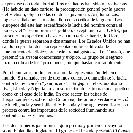
expresarse con toda libertad. Los resultados han sido muy diversos.
(Ha habido un dato curioso: la preocupación general por la guerra
del Vietnam, objeto de las condenas juveniles). Así, los suizos,
ingleses e italianos han coincidido en su crítica de la guerra. Los
europeos del este han escenificado la lucha del hombre contra el
poder, y el "descompromiso" politico, exceptuando a la URSS, que
presentó un espectáculo basado en temas de cabaret y folklore,
donde la guerra separaba a dos amantes. Los Estados Unidos no han
salido mejor librados –su representación fue calificada de
"monumento de idiotez, pretensión y mal gusto"–, ni el Canadá, que
presentó un arrabal conformista y utópico. El grupo de Belgrado
hizo la crítica de los "pro chinos", aunque bastante infantilmente.
Por el contrario, brilló a gran altura la representación del tercer
mundo. Su temática era de tipo muy concreto e inmediato: la lucha
contra la civilización "yanquizada" –Singapur–, el oscurantismo
rival, Liberia y Nigeria– o la resurrección de teatro nacional poético,
como en el caso de la India. En otro sector, los paises de
Hispanoamérica, sobre todo Colombia, dieron una verdadera lección
de inteligencia y sensibilidad. Y España y Portugal escenificaron su
protesta contra las imposturas de la sociedad iluminando sus
contradicciones y mentiras.
Los dos primeros galardones –gran premio y primero– recayeron
sobre Finlandia e Inglaterra. El grupo de Helsinki presentó
El Canto