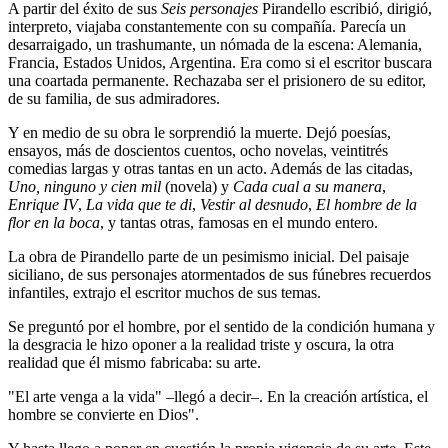
A partir del éxito de sus
Seis personajes
Pirandello escribió, dirigió,
interpreto, viajaba constantemente con su compañía. Parecía un
desarraigado, un trashumante, un nómada de la escena: Alemania,
Francia, Estados Unidos, Argentina. Era como si el escritor buscara
una coartada permanente. Rechazaba ser el prisionero de su editor,
de su familia, de sus admiradores.
Y en medio de su obra le sorprendió la muerte. Dejó poesías,
ensayos, más de doscientos cuentos, ocho novelas, veintitrés
comedias largas y otras tantas en un acto. Además de las citadas,
Uno, ninguno y cien mil
(novela) y
Cada cual a su manera
,
Enrique IV
,
La vida que te di
,
Vestir al desnudo
,
El hombre de la
flor en la boca
, y tantas otras, famosas en el mundo entero.
La obra de Pirandello parte de un pesimismo inicial. Del paisaje
siciliano, de sus personajes atormentados de sus fúnebres recuerdos
infantiles, extrajo el escritor muchos de sus temas.
Se preguntó por el hombre, por el sentido de la condición humana y
la desgracia le hizo oponer a la realidad triste y oscura, la otra
realidad que él mismo fabricaba: su arte.
"El arte venga a la vida" –llegó a decir–. En la creación artística, el
hombre se convierte en Dios".