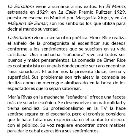
La Soñadora
viene a sumarse a sus éxitos. En
El Metro
,
estrenada en 1929; en
La Calle
, Premio Pulitzer 1929,
puesta en escena en Madrid por Margarita Xirgu, y en
La
Máquina de Sumar
, son los símbolos los que utiliza para
decir al mundo su verdad.
La Soñadora
viene a ser su obra poética. Elmer Rice realiza
el anhelo de la protagonista al escenificar sus deseos
conforme a los sentimientos que se suscitan en su vida
cotidiana. Una muchacha "soñadora" vive así todos sus
buenos y malos pensamientos. La comedia de Elmer Rice
es costumbrista en un país donde puede ser raro encontrar
"una soñadora". El autor nos la presenta dulce, tierna y
superficial. Sus problemas son triviales,y la comedia se
desliza como un merengue almibarado en la boca de los
espectadores que lo sepan saborear.
María Rivas en la muchacha "soñadora" ofrece una faceta
más de su arte escénico. Se desenvuelve con naturalidad y
tierna sencillez. Su profesionalismo en la TV la hace
sentirse segura en el escenario, pero el cronista considera
que le hace falta más experiencia en el contacto directo
con el público. Su voz requiere encontrar otros matices
para darle cabal expresión a sus sentimientos.