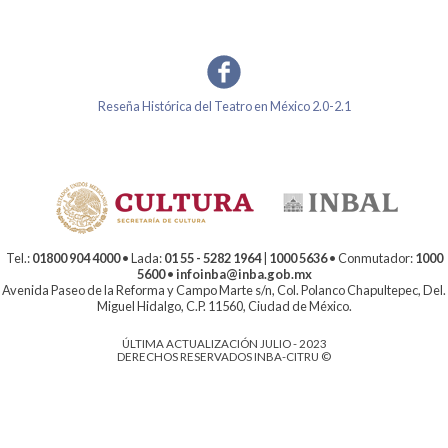
Reseña Histórica del Teatro en México 2.0-2.1
Tel.:
01800 904 4000
• Lada:
01 55 - 5282 1964
|
1000 5636
• Conmutador:
1000
5600
•
infoinba@inba.gob.mx
Avenida Paseo de la Reforma y Campo Marte s/n, Col. Polanco Chapultepec, Del.
Miguel Hidalgo, C.P. 11560, Ciudad de México.
ÚLTIMA ACTUALIZACIÓN JULIO - 2023
DERECHOS RESERVADOS INBA-CITRU ©