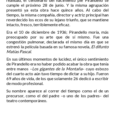
realidad, el centenario del nacimiento pie Pirandello se
cumple el próximo 28 de junio. Y la misma agrupación
presentó ya esta obra hace quince años. Al cabo del
tiempo, la misma compañía, director y actriz principal han
reverdecido los ecos de su lejano triunfo, que se mantiene
intacto, fresco, terriblemente eficaz.
Era el 10 de diciembre de 1936; Pirandello moría, más
preocupado por su arte que de sí mismo. Fue una
congestión pulmonar, declarada el mismo día en que se
estrenó la película basada en su famosa novela,
El difunto
Matías Pascal
.
En sus últimos momentos de lucidez, el único sentimiento
de Pirandello era no haber podido acabar la obra que tenía
entre manos –
Los gigantes de la Montaña
– cuyo esbozo
del cuarto acto aún tuvo tiempo de dictar a su hijo. Fueron
69 años de vida, de los que solamente 26 dedicó a escribir
de modo profesional.
Su nombre aparece al correr del tiempo como el de un
precursor, como el del padre –o uno de los padres– del
teatro contemporáneo.