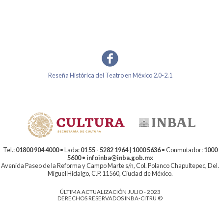
Reseña Histórica del Teatro en México 2.0-2.1
Tel.:
01800 904 4000
• Lada:
01 55 - 5282 1964
|
1000 5636
• Conmutador:
1000
5600
•
infoinba@inba.gob.mx
Avenida Paseo de la Reforma y Campo Marte s/n, Col. Polanco Chapultepec, Del.
Miguel Hidalgo, C.P. 11560, Ciudad de México.
ÚLTIMA ACTUALIZACIÓN JULIO - 2023
DERECHOS RESERVADOS INBA-CITRU ©