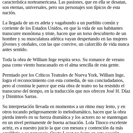
característica norteamericana. Las pasiones, que en ella se desatan,
son eternas, universales, pero sus personajes son típicos de esta
nación.
La llegada de un ex atleta y vagabundo a un pueblito común y
corriente de los Estados Unidos, en que la vida de sus habitantes
transcurre monótona y triste, hacen que un torso descubierto de un
hombre y su musculatura atlética vayan despertando en las mujeres
jóvenes y otoñales, con las que convive, un calorcillo de vida nunca
antes sentido.
Toda la obra de William Inge respira sexo. Su romance de verano
pasa como viento huracanado en el alma sencilla de esta gente.
Premiado por los Críticos Teatrales de Nueva York, William Inge,
logra el reconocimiento con esta comedia, de sus conciudadanos,
pero al cronista le parece que esta obra de teatro no ha resistido el
transcurso del tiempo, en la traducción que nos ofrecen José H. Díaz
y Dimitrios Sarras.
Su interpretación llevada en momentos a un ritmo muy lento, y en
otros tocando peligrosamente lo melodramático, hacen que la obra
pierda interés en su fuerza dramática y los actores no se mantengan
en un nivel permanente de buena actuación. Lola Tinoco excelente
actriz, es a nuestro juicio la que con mesura y contención da más