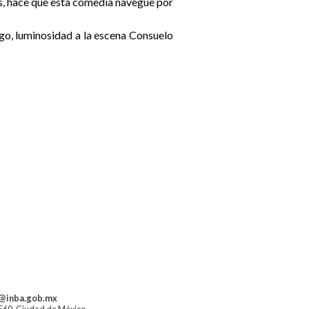
es, hace que esta comedia navegue por
go, luminosidad a la escena Consuelo
a@inba.gob.mx
1560, Ciudad de México.