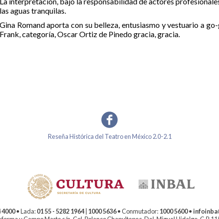
La interpretación, bajo la responsabilidad de actores profesional
las aguas tranquilas.
Gina Romand aporta con su belleza, entusiasmo y vestuario a go-
Frank, categoría, Oscar Ortiz de Pinedo gracia, gracia.
Reseña Histórica del Teatro en México 2.0-2.1
 4000
• Lada:
01 55 - 5282 1964
|
1000 5636
• Conmutador:
1000 5600
•
infoinb
forma y Campo Marte s/n, Col. Polanco Chapultepec, Del. Miguel Hidalgo, C.P. 1