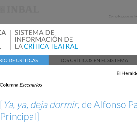
IO DE CRÍTICAS
LOS CRÍTICOS EN EL SISTEMA
El Heral
Columna
Escenarios
[
Ya, ya, deja dormir
, de Alfonso P
Principal]