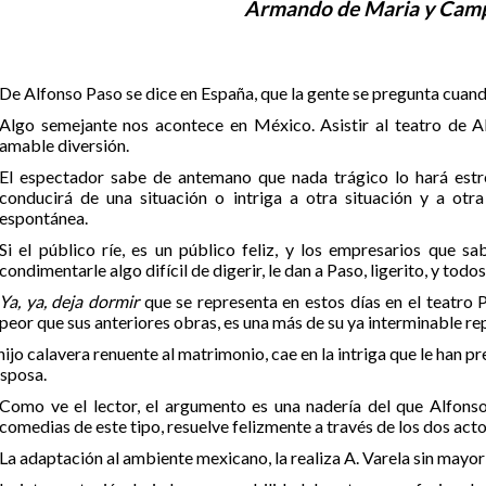
Armando de Maria y Cam
De Alfonso Paso se dice en España, que la gente se pregunta cuando
Algo semejante nos acontece en México. Asistir al teatro de Al
amable diversión.
El espectador sabe de antemano que nada trágico lo hará est
conducirá de una situación o intriga a otra situación y a otra
espontánea.
Si el público ríe, es un público feliz, y los empresarios que 
condimentarle algo difícil de digerir, le dan a Paso, ligerito, y todo
Ya, ya, deja dormir
que se representa en estos días en el teatro 
peor que sus anteriores obras, es una más de su ya interminable re
hijo calavera renuente al matrimonio, cae en la intriga que le han 
esposa.
Como ve el lector, el argumento es una nadería del que Alfonso
comedias de este tipo, resuelve felizmente a través de los dos act
La adaptación al ambiente mexicano, la realiza A. Varela sin mayor