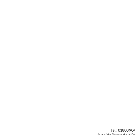
Tel.:
01800 904
Avenida Paseo de la Re