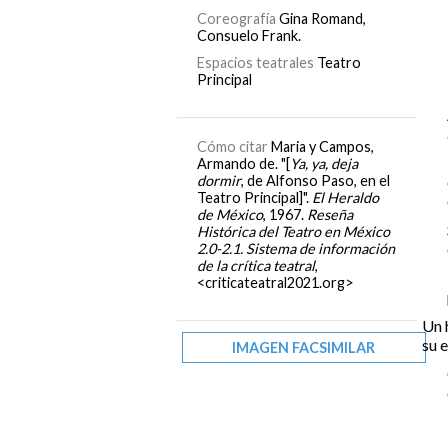
Coreografía
Gina Romand,
Consuelo Frank.
Espacios teatrales
Teatro
Principal
Cómo citar
Maria y Campos,
Armando de. "[
Ya, ya, deja
dormir
, de Alfonso Paso, en el
Teatro Principal]".
El Heraldo
de México
, 1967.
Reseña
Histórica del Teatro en México
2.0-2.1. Sistema de información
de la crítica teatral
,
<criticateatral2021.org>
Un 
su 
IMAGEN FACSIMILAR