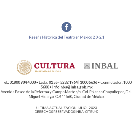
Reseña Histórica del Teatro en México 2.0-2.1
Tel.:
01800 904 4000
• Lada:
01 55 - 5282 1964
|
1000 5636
• Conmutador:
1000
5600
•
infoinba@inba.gob.mx
Avenida Paseo de la Reforma y Campo Marte s/n, Col. Polanco Chapultepec, Del.
Miguel Hidalgo, C.P. 11560, Ciudad de México.
ÚLTIMA ACTUALIZACIÓN JULIO - 2023
DERECHOS RESERVADOS INBA-CITRU ©