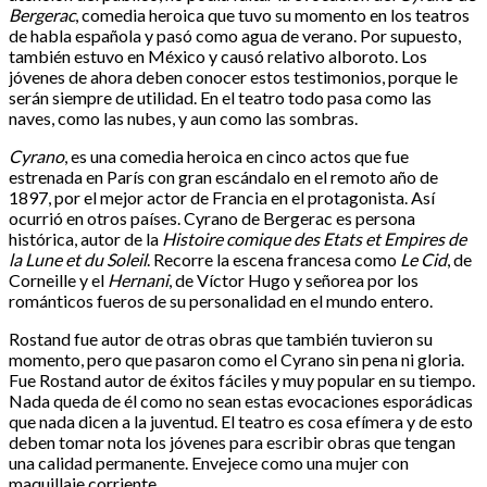
Bergerac
, comedia heroica que tuvo su momento en los teatros
de habla española y pasó como agua de verano. Por supuesto,
también estuvo en México y causó relativo alboroto. Los
jóvenes de ahora deben conocer estos testimonios, porque le
serán siempre de utilidad. En el teatro todo pasa como las
naves, como las nubes, y aun como las sombras.
Cyrano
, es una comedia heroica en cinco actos que fue
estrenada en París con gran escándalo en el remoto año de
1897, por el mejor actor de Francia en el protagonista. Así
ocurrió en otros países. Cyrano de Bergerac es persona
histórica, autor de la
Histoire comique des Etats et Empires de
la Lune et du Soleil
. Recorre la escena francesa como
Le Cid
, de
Corneille y el
Hernani
, de Víctor Hugo y señorea por los
románticos fueros de su personalidad en el mundo entero.
Rostand fue autor de otras obras que también tuvieron su
momento, pero que pasaron como el Cyrano sin pena ni gloria.
Fue Rostand autor de éxitos fáciles y muy popular en su tiempo.
Nada queda de él como no sean estas evocaciones esporádicas
que nada dicen a la juventud. El teatro es cosa efímera y de esto
deben tomar nota los jóvenes para escribir obras que tengan
una calidad permanente. Envejece como una mujer con
maquillaje corriente.