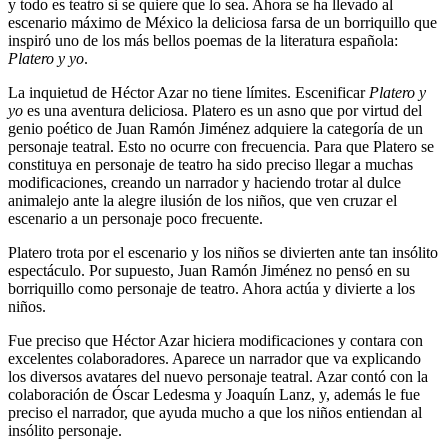
y todo es teatro si se quiere que lo sea. Ahora se ha llevado al
escenario máximo de México la deliciosa farsa de un borriquillo que
inspiró uno de los más bellos poemas de la literatura española:
Platero y yo
.
La inquietud de Héctor Azar no tiene límites. Escenificar
Platero y
yo
es una aventura deliciosa. Platero es un asno que por virtud del
genio poético de Juan Ramón Jiménez adquiere la categoría de un
personaje teatral. Esto no ocurre con frecuencia. Para que Platero se
constituya en personaje de teatro ha sido preciso llegar a muchas
modificaciones, creando un narrador y haciendo trotar al dulce
animalejo ante la alegre ilusión de los niños, que ven cruzar el
escenario a un personaje poco frecuente.
Platero trota por el escenario y los niños se divierten ante tan insólito
espectáculo. Por supuesto, Juan Ramón Jiménez no pensó en su
borriquillo como personaje de teatro. Ahora actúa y divierte a los
niños.
Fue preciso que Héctor Azar hiciera modificaciones y contara con
excelentes colaboradores. Aparece un narrador que va explicando
los diversos avatares del nuevo personaje teatral. Azar contó con la
colaboración de Óscar Ledesma y Joaquín Lanz, y, además le fue
preciso el narrador, que ayuda mucho a que los niños entiendan al
insólito personaje.