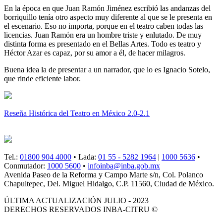
En la época en que Juan Ramón Jiménez escribió las andanzas del
borriquillo tenía otro aspecto muy diferente al que se le presenta en
el escenario. Eso no importa, porque en el teatro caben todas las
licencias. Juan Ramón era un hombre triste y enlutado. De muy
distinta forma es presentado en el Bellas Artes. Todo es teatro y
Héctor Azar es capaz, por su amor a él, de hacer milagros.
Buena idea la de presentar a un narrador, que lo es Ignacio Sotelo,
que rinde eficiente labor.
Reseña Histórica del Teatro en México 2.0-2.1
Tel.:
01800 904 4000
• Lada:
01 55 - 5282 1964
|
1000 5636
•
Conmutador:
1000 5600
•
infoinba@inba.gob.mx
Avenida Paseo de la Reforma y Campo Marte s/n, Col. Polanco
Chapultepec, Del. Miguel Hidalgo, C.P. 11560, Ciudad de México.
ÚLTIMA ACTUALIZACIÓN JULIO - 2023
DERECHOS RESERVADOS INBA-CITRU ©