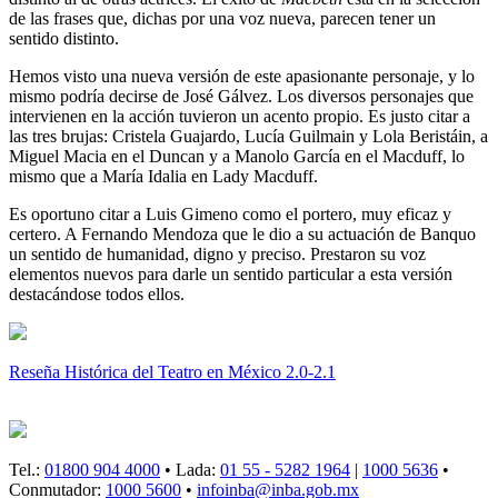
de las frases que, dichas por una voz nueva, parecen tener un
sentido distinto.
Hemos visto una nueva versión de este apasionante personaje, y lo
mismo podría decirse de José Gálvez. Los diversos personajes que
intervienen en la acción tuvieron un acento propio. Es justo citar a
las tres brujas: Cristela Guajardo, Lucía Guilmain y Lola Beristáin, a
Miguel Macia en el Duncan y a Manolo García en el Macduff, lo
mismo que a María Idalia en Lady Macduff.
Es oportuno citar a Luis Gimeno como el portero, muy eficaz y
certero. A Fernando Mendoza que le dio a su actuación de Banquo
un sentido de humanidad, digno y preciso. Prestaron su voz
elementos nuevos para darle un sentido particular a esta versión
destacándose todos ellos.
Reseña Histórica del Teatro en México 2.0-2.1
Tel.:
01800 904 4000
• Lada:
01 55 - 5282 1964
|
1000 5636
•
Conmutador:
1000 5600
•
infoinba@inba.gob.mx