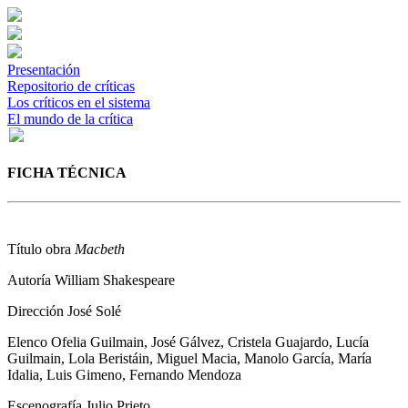
Presentación
Repositorio de críticas
Los críticos en el sistema
El mundo de la crítica
FICHA TÉCNICA
Título obra
Macbeth
Autoría
William Shakespeare
Dirección
José Solé
Elenco
Ofelia Guilmain, José Gálvez, Cristela Guajardo, Lucía
Guilmain, Lola Beristáin, Miguel Macia, Manolo García, María
Idalia, Luis Gimeno, Fernando Mendoza
Escenografía
Julio Prieto