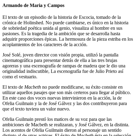
Armando de Maria y Campos
El texto de un episodio de la historia de Escocia, tomado de la
crónica de Holinshed. No puede cambiarse, es único en la historia
de sobriedad poética unida al genio, visualiza al hombre en sus
pasiones. Es la tragedia de la ambición que se desarrolla hasta
adquirir proporciones épicas. La hermosura de la pieza estriba en los
acoplamientos de los caracteres de la acción.
José Solé, joven director con visión propia, utilizó la pantalla
cinematográfica para presentar detrás de ella a las tres brujas
agoreras y una escenografía de rampas de madera que le dio una
originalidad indiscutible, La escenografía fue de Julio Prieto así
como el vestuario.
El texto de
Macbeth
no puede modificarse, su éxito consiste en
utilizar aquellos pasajes que son más certeros para llegar al público.
En este caso dos voces nuevas intervinieron en la acción, la de
Ofelia Guilmain y la de José Gálvez y las dos contribuyeron para
que el texto tuviera un valor nuevo.
Ofelia Guilmain prestó los matices de su voz para que las
ambiciones de Macbeth se realizaran, y José Gálvez, en la distinta.
Los acentos de Ofelia Guilmain dieron al personaje un sentido
distinto al de otras actrices. El éxito de
Macbeth
ésta en la selección