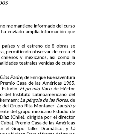
pos
cano me mantiene informado del curso
e ha enviado amplia información que
9 países y el estreno de 8 obras se
ca, permitiendo observar de cerca el
n chilenos y mexicanos, así como la
nalidades teatrales venidas de cuatro
 Dios Padre
, de Enrique Buenaventura
, Premio Casa de las Américas 1965,
o Estudio;
El premio flaco
, de Héctor
 del Instituto Latinoamericano del
nckermann;
La pérgola de las flores
, de
nte del Grupo Rita Montaner;
Landrú y
frente del grupo mexicano Estudio de
Díaz (Chile), dirigida por el director
 (Cuba), Premio Casa de las Américas
por el Grupo Taller Dramático; y
La
da por Nelson Dorr al frente del grupo