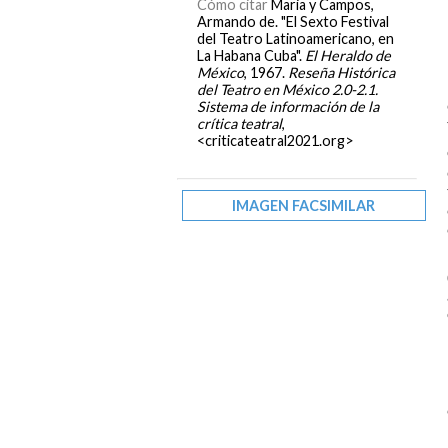
Cómo citar
Maria y Campos,
Armando de. "El Sexto Festival
del Teatro Latinoamericano, en
La Habana Cuba".
El Heraldo de
México
, 1967.
Reseña Histórica
del Teatro en México 2.0-2.1.
Sistema de información de la
crítica teatral
,
<criticateatral2021.org>
IMAGEN FACSIMILAR