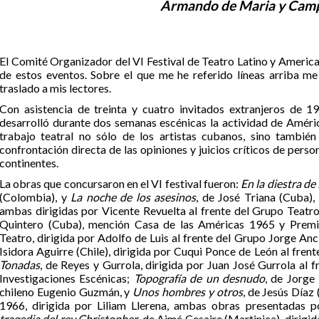
Armando de Maria y Cam
El Comité Organizador del VI Festival de Teatro Latino y Ameri
de estos eventos. Sobre el que me he referido líneas arriba m
traslado a mis lectores.
Con asistencia de treinta y cuatro invitados extranjeros de 1
desarrolló durante dos semanas escénicas la actividad de Améri
trabajo teatral no sólo de los artistas cubanos, sino tambié
confrontación directa de las opiniones y juicios críticos de perso
continentes.
La obras que concursaron en el VI festival fueron:
En la diestra de
(Colombia), y
La noche de los asesinos
, de José Triana (Cuba)
ambas dirigidas por Vicente Revuelta al frente del Grupo Teatr
Quintero (Cuba), mención Casa de las Américas 1965 y Premio
Teatro, dirigida por Adolfo de Luis al frente del Grupo Jorge A
Isidora Aguirre (Chile), dirigida por Cuqui Ponce de León al fre
Tonadas
, de Reyes y Gurrola, dirigida por Juan José Gurrola al 
Investigaciones Escénicas;
Topografía de un desnudo
, de Jorge 
chileno Eugenio Guzmán, y
Unos hombres y otros
, de Jesús Díaz
1966, dirigida por Liliam Llerena, ambas obras presentadas 
tragedia del rey Christopher
, de Aimé Cesaire (Martinica), dirigi