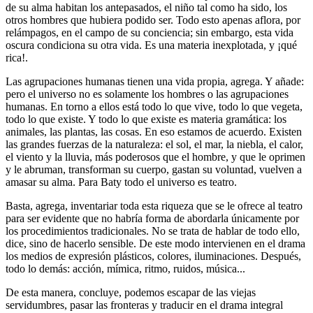
de su alma habitan los antepasados, el niño tal como ha sido, los
otros hombres que hubiera podido ser. Todo esto apenas aflora, por
relámpagos, en el campo de su conciencia; sin embargo, esta vida
oscura condiciona su otra vida. Es una materia inexplotada, y ¡qué
rica!.
Las agrupaciones humanas tienen una vida propia, agrega. Y añade:
pero el universo no es solamente los hombres o las agrupaciones
humanas. En torno a ellos está todo lo que vive, todo lo que vegeta,
todo lo que existe. Y todo lo que existe es materia gramática: los
animales, las plantas, las cosas. En eso estamos de acuerdo. Existen
las grandes fuerzas de la naturaleza: el sol, el mar, la niebla, el calor,
el viento y la lluvia, más poderosos que el hombre, y que le oprimen
y le abruman, transforman su cuerpo, gastan su voluntad, vuelven a
amasar su alma. Para Baty todo el universo es teatro.
Basta, agrega, inventariar toda esta riqueza que se le ofrece al teatro
para ser evidente que no habría forma de abordarla únicamente por
los procedimientos tradicionales. No se trata de hablar de todo ello,
dice, sino de hacerlo sensible. De este modo intervienen en el drama
los medios de expresión plásticos, colores, iluminaciones. Después,
todo lo demás: acción, mímica, ritmo, ruidos, música...
De esta manera, concluye, podemos escapar de las viejas
servidumbres, pasar las fronteras y traducir en el drama integral