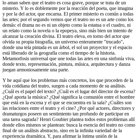
lo aman saben que el teatro es cosa grave, porque se trata de un
misterio. Y lo es doblemente por la reacción del poeta, que imagina
y por la del actor, que encarna. El primer misterio es común a todas
las artes; por el segundo vemos que el teatro no es un arte como los
demás: el drama no es ni un objeto como la estatua o el cuadro, ni
un relato como la novela o la epopeya, sino más bien un intento de
alcanzar la creación divina. El teatro eleva, en torno del actor que
olvida su propia biografía, un universo enteramente "trucado",
donde una tela pintada es un árbol, el sol un proyector y el espacio
está liberado de la geografía como el tiempo de la historia.
Metamorfosis universal que une todas las artes en una sinfonía viva,
donde texto, representación, pintura, música, arquitectura y danza
juegan armoniosamente una parte.
Y he aquí que los problemas más concretos, los que proceden de la
vida cotidiana del teatro, surgen a cada momento de su análisis.
¿Cuál es el papel del texto? ¿Cuál es el lugar del director de escena?
¿Qué aporta la música? ¿Qué significa la comunión entre el hombre
que está en la escena y el que se encuentra en la sala? ¿Cuáles son
las relaciones entre el teatro y el cine? ¿Por qué actores, directores y
dramaturgos poseen un sentimiento tan profundo de participar en
una tarea sagrada? Henri Goubier plantea todos estos problemas allí
donde ellos mismos se plantean: busca la esencia del teatro no como
final de un análisis abstracto, sino en la infinita variedad de la
experiencia dramática. Y, para afirmar la íntima unión de la