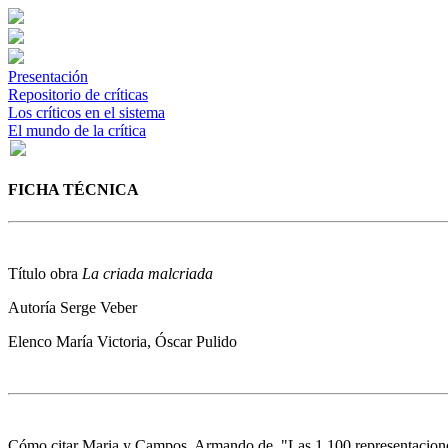
Presentación
Repositorio de críticas
Los críticos en el sistema
El mundo de la crítica
FICHA TÉCNICA
Título obra
La criada malcriada
Autoría
Serge Veber
Elenco
María Victoria, Óscar Pulido
Cómo citar
Maria y Campos, Armando de. "Las 1,100 representacion