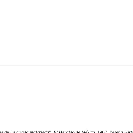
es de
La criada malcriada
".
El Heraldo de México
, 1967.
Reseña Histó