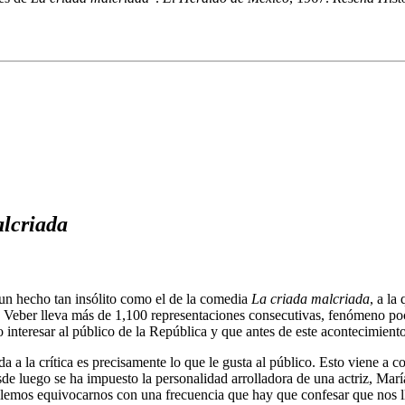
alcriada
e un hecho tan insólito como el de la comedia
La criada malcriada
, a la
 Veber lleva más de 1,100 representaciones consecutivas, fenómeno poco
o interesar al público de la República y que antes de este acontecimien
a a la crítica es precisamente lo que le gusta al público. Esto viene a c
de luego se ha impuesto la personalidad arrolladora de una actriz, María
lemos equivocarnos con una frecuencia que hay que confesar que nos ll