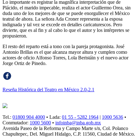
Lo importante es registrar la magnífica interpretación que de
Plácido, el marido impecable, realiza el actor Guillermo Orea, sin
duda uno de los mejores de que se puede enorgullecer el México
teatral de ahora. La señora Ada Croner representa a la esposa
indignada y tal vez se excede en detalles caricaturescos. Pero
divierte, que es al fin y al cabo lo que el autor y los intérpretes se
propusieron.
El resto del reparto está a tono con la pareja protagonista. José
Antonio Brillas es el que alcanza mayor altura y cumplen como
actores de oficio Alfonso Torres, Lola Beristáin y el nuevo actor
Jorge Ortiz de Pinedo.
Reseña Histórica del Teatro en México 2.0-2.1
Tel.:
01800 904 4000
• Lada:
01 55 - 5282 1964
|
1000 5636
•
Conmutador:
1000 5600
•
infoinba@inba.gob.mx
Avenida Paseo de la Reforma y Campo Marte s/n, Col. Polanco
Chapultepec, Del. Miguel Hidalgo, C.P. 11560, Ciudad de México.