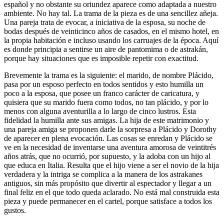
español y no obstante su oriundez aparece como adaptada a nuestro
ambiente. No hay tal. La trama de la pieza es de una sencillez añeja.
Una pareja trata de evocar, a iniciativa de la esposa, su noche de
bodas después de veinticinco años de casados, en el mismo hotel, en
la propia habitación e incluso usando los carruajes de la época. Aquí
es donde principia a sentirse un aire de pantomima o de astrakán,
porque hay situaciones que es imposible repetir con exactitud.
Brevemente la trama es la siguiente: el marido, de nombre Plácido,
pasa por un esposo perfecto en todos sentidos y esto humilla un
poco a la esposa, que posee un franco carácter de caricatura, y
quisiera que su marido fuera como todos, no tan plácido, y por lo
menos con alguna aventurilla a lo largo de cinco lustros. Esta
fidelidad la humilla ante sus amigas. La hija de este matrimonio y
una pareja amiga se proponen darle la sorpresa a Plácido y Dorothy
de aparecer en plena evocación. Las cosas se enredan y Plácido se
ve en la necesidad de inventarse una aventura amorosa de veintitrés
años atrás, que no ocurrió, por supuesto, y la adoba con un hijo al
que educa en Italia. Resulta que el hijo viene a ser el novio de la hija
verdadera y la intriga se complica a la manera de los astrakanes
antiguos, sin más propósito que divertir al espectador y llegar a un
final feliz en el que todo queda aclarado. No está mal construida esta
pieza y puede permanecer en el cartel, porque satisface a todos los
gustos.