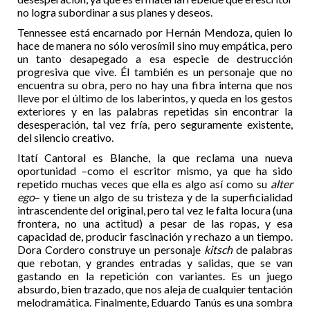
no logra subordinar a sus planes y deseos.
Tennessee está encarnado por Hernán Mendoza, quien lo
hace de manera no sólo verosímil sino muy empática, pero
un tanto desapegado a esa especie de destrucción
progresiva que vive. Él también es un personaje que no
encuentra su obra, pero no hay una fibra interna que nos
lleve por el último de los laberintos, y queda en los gestos
exteriores y en las palabras repetidas sin encontrar la
desesperación, tal vez fría, pero seguramente existente,
del silencio creativo.
Itatí Cantoral es Blanche, la que reclama una nueva
oportunidad –como el escritor mismo, ya que ha sido
repetido muchas veces que ella es algo así como su
alter
ego
– y tiene un algo de su tristeza y de la superficialidad
intrascendente del original, pero tal vez le falta locura (una
frontera, no una actitud) a pesar de las ropas, y esa
capacidad de, producir fascinación y rechazo a un tiempo.
Dora Cordero construye un personaje
kitsch
de palabras
que rebotan, y grandes entradas y salidas, que se van
gastando en la repetición con variantes. Es un juego
absurdo, bien trazado, que nos aleja de cualquier tentación
melodramática. Finalmente, Eduardo Tanús es una sombra