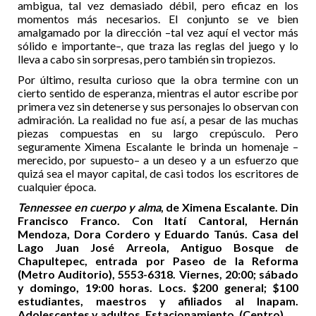
ambigua, tal vez demasiado débil, pero eficaz en los
momentos más necesarios. El conjunto se ve bien
amalgamado por la dirección –tal vez aquí el vector más
sólido e importante–, que traza las reglas del juego y lo
lleva a cabo sin sorpresas, pero también sin tropiezos.
Por último, resulta curioso que la obra termine con un
cierto sentido de esperanza, mientras el autor escribe por
primera vez sin detenerse y sus personajes lo observan con
admiración. La realidad no fue así, a pesar de las muchas
piezas compuestas en su largo crepúsculo. Pero
seguramente Ximena Escalante le brinda un homenaje –
merecido, por supuesto– a un deseo y a un esfuerzo que
quizá sea el mayor capital, de casi todos los escritores de
cualquier época.
Tennessee en cuerpo y alma
, de Ximena Escalante. Din
Francisco Franco. Con Itatí Cantoral, Hernán
Mendoza, Dora Cordero y Eduardo Tanús. Casa del
Lago Juan José Arreola, Antiguo Bosque de
Chapultepec, entrada por Paseo de la Reforma
(Metro Auditorio), 5553-6318. Viernes, 20:00; sábado
y domingo, 19:00 horas. Locs. $200 general; $100
estudiantes, maestros y afiliados al Inapam.
Adolescentes y adultos. Estacionamiento. (Centro)