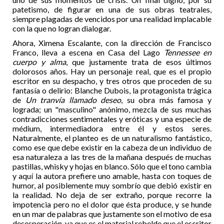
patetismo, de figurar en una de sus obras teatrales,
siempre plagadas de vencidos por una realidad implacable
con la que no logran dialogar.
Ahora, Ximena Escalante, con la dirección de Francisco
Franco, lleva a escena en Casa del Lago
Tennessee en
cuerpo y alma
, que justamente trata de esos últimos
dolorosos años. Hay un personaje real, que es el propio
escritor en su despacho, y tres otros que proceden de su
fantasía o delirio: Blanche Dubois, la protagonista trágica
de
Un tranvía llamado deseo
, su obra más famosa y
lograda; un "masculino" anónimo, mezcla de sus muchas
contradicciones sentimentales y eróticas y una especie de
médium, intermediadora entre él y estos seres.
Naturalmente, el planteo es de un naturalismo fantástico,
como ese que debe existir en la cabeza de un individuo de
esa naturaleza a las tres de la mañana después de muchas
pastillas, whisky y hojas en blanco. Sólo que el tono cambia
y aquí la autora prefiere uno amable, hasta con toques de
humor, al posiblemente muy sombrío que debió existir en
la realidad. No deja de ser extraño, porque recorre la
impotencia pero no el dolor que ésta produce, y se hunde
en un mar de palabras que justamente son el motivo de esa
desesperación, ya que es el material rebelde que el escritor