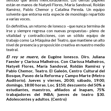
están en manos de Natyeli Flores, María Sandoval, Roldán
Ramírez, Pablo Chemor y Catalina Pereda. Un equipo
solvente que entorna esta especie de monólogo repartido
a varias voces.
En definitiva, un retorno de Ionesco –que nunca termina de
irse y siempre regresa con nuevas propuestas– pleno de
vitalidad y contradicciones, con un sólido equipo de
trabajo como La Máquina del Teatro, que mantiene un alto
nivel de presencia y proposición creativa en nuestro medio
teatral.
El rey se muere
, de Eugéne Ionesco. Dirs. Juliana
Faesler y Clarissa Malheiros. Con Clarissa Malheiros,
Natyeli Flores, María Sandoval, Roldán Ramírez y
Pablo Chemor, Teatro. El Galeón, Centro Cultural del
Bosque, Paseo de la Reforma y Campo Marte (Metro
Auditorio). Jueves y viernes, 20:00; sábado, 19:00;
domingo, 18:00 horas. Loc. $150; descuento del 50% a
estudiantes, maestros, afiliados al Inapam, 75%
trabajadores del INBA; jueves de teatro $30.
Adolescentes y adultos. (Centro)