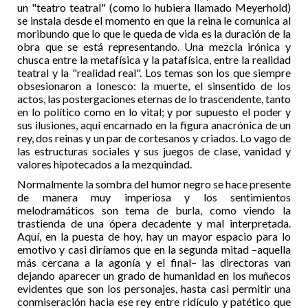
un "teatro teatral" (como lo hubiera llamado Meyerhold)
se instala desde el momento en que la reina le comunica al
moribundo que lo que le queda de vida es la duración de la
obra que se está representando. Una mezcla irónica y
chusca entre la metafísica y la patafísica, entre la realidad
teatral y la "realidad real". Los temas son los que siempre
obsesionaron a Ionesco: la muerte, el sinsentido de los
actos, las postergaciones eternas de lo trascendente, tanto
en lo político como en lo vital; y por supuesto el poder y
sus ilusiones, aquí encarnado en la figura anacrónica de un
rey, dos reinas y un par de cortesanos y criados. Lo vago de
las estructuras sociales y sus juegos de clase, vanidad y
valores hipotecados a la mezquindad.
Normalmente la sombra del humor negro se hace presente
de manera muy imperiosa y los sentimientos
melodramáticos son tema de burla, como viendo la
trastienda de una ópera decadente y mal interpretada.
Aquí, en la puesta de hoy, hay un mayor espacio para lo
emotivo y casi diríamos que en la segunda mitad –aquella
más cercana a la agonía y el final– las directoras van
dejando aparecer un grado de humanidad en los muñecos
evidentes que son los personajes, hasta casi permitir una
conmiseración hacia ese rey entre ridículo y patético que