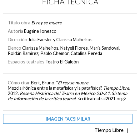
FICHA TÉCNICA
Título obra
El rey se muere
Autoría
Eugéne Ionesco
Dirección
Julia Faesler y Clarissa Malheiros
Elenco
Clarissa Malheiros, Natyeli Flores, María Sandoval,
Roldán Ramírez, Pablo Chemor, Catalina Pereda
Espacios teatrales
Teatro El Galeón
Cómo citar
Bert, Bruno. "
El rey se muere
Mezcla irónica entre la metafísica y la patafísica".
Tiempo Libre
,
2012.
Reseña Histórica del Teatro en México 2.0-2.1. Sistema
de información de la crítica teatral
, <criticateatral2021.org>
IMAGEN FACSIMILAR
Tiempo Libre
|