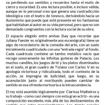
va perdiendo sus sentidos y recuerdos hasta el mutis de
cierre y oscuridad. Es una lectura posible, e incluso válida,
aunque en lo personal creo que genera una contradicción
ideológica con el teatro de Ionesco, derivándolo hacia un
ilusionismo que puede que esté presente en los fantasmas
que habitaban al autor en su vida personal, pero que no son
demasiado congruentes con la lectura social de su obra.
El espacio elegido entre ambas (hay que recordar que
Juliana Faesler es originalmente una escenógrafa) tiene un
algo de recordatorio de la comedia del arte, con un suelo
inicialmente cuadriculado con una "entrada regia" al fondo.
Cada cuadrícula contiene un tambo metálico vacío que
recoge sonoramente las infinitas goteras de Palacio. Los
muchos candiles, los juegos de té y los platos diseminados
en el suelo, el gran cuadro de Tiziano con Carlos V en su
apología victoriosa y ridiculizada, todo el contexto de la
acción, se impregna de ludicidad, que luego, en su
acumulación junto al moribundo pueden cambiar de
sentido en esa ofrenda mortuoria a la intrascendencia.
El rey está asumido lógicamente por Clarissa Malheiros y
su trabajo –como casi siempre con esta gran actriz– es una
composición excelente, más allá de los deslizamientos de
sentido que antes mencionábamos. Los demás papeles