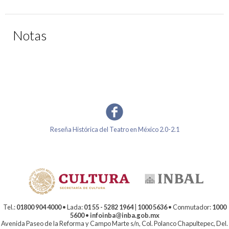
Notas
Reseña Histórica del Teatro en México 2.0-2.1
Tel.:
01800 904 4000
• Lada:
01 55 - 5282 1964
|
1000 5636
• Conmutador:
1000
5600
•
infoinba@inba.gob.mx
Avenida Paseo de la Reforma y Campo Marte s/n, Col. Polanco Chapultepec, Del.