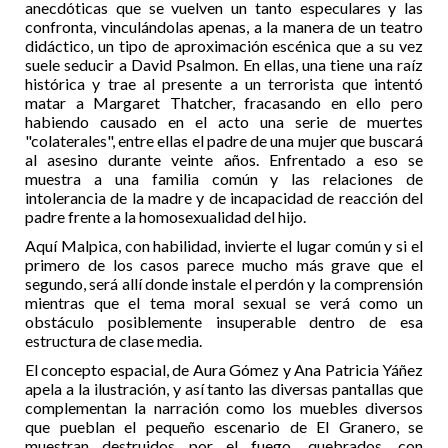
anecdóticas que se vuelven un tanto especulares y las
confronta, vinculándolas apenas, a la manera de un teatro
didáctico, un tipo de aproximación escénica que a su vez
suele seducir a David Psalmon. En ellas, una tiene una raíz
histórica y trae al presente a un terrorista que intentó
matar a Margaret Thatcher, fracasando en ello pero
habiendo causado en el acto una serie de muertes
"colaterales", entre ellas el padre de una mujer que buscará
al asesino durante veinte años. Enfrentado a eso se
muestra a una familia común y las relaciones de
intolerancia de la madre y de incapacidad de reacción del
padre frente a la homosexualidad del hijo.
Aquí Malpica, con habilidad, invierte el lugar común y si el
primero de los casos parece mucho más grave que el
segundo, será allí donde instale el perdón y la comprensión
mientras que el tema moral sexual se verá como un
obstáculo posiblemente insuperable dentro de esa
estructura de clase media.
El concepto espacial, de Aura Gómez y Ana Patricia Yáñez
apela a la ilustración, y así tanto las diversas pantallas que
complementan la narración como los muebles diversos
que pueblan el pequeño escenario de El Granero, se
muestran destruidos por el fuego, quebrados, con