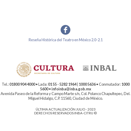
Reseña Histórica del Teatro en México 2.0-2.1
Tel.:
01800 904 4000
• Lada:
01 55 - 5282 1964
|
1000 5636
• Conmutador:
1000
5600
•
infoinba@inba.gob.mx
Avenida Paseo de la Reforma y Campo Marte s/n, Col. Polanco Chapultepec, Del.
Miguel Hidalgo, C.P. 11560, Ciudad de México.
ÚLTIMA ACTUALIZACIÓN JULIO - 2023
DERECHOS RESERVADOS INBA-CITRU ©