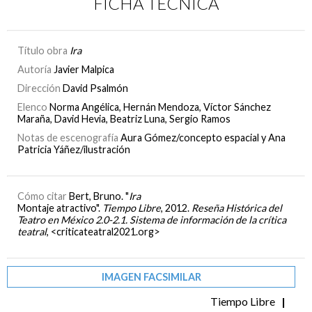
FICHA TÉCNICA
Título obra
Ira
Autoría
Javier Malpica
Dirección
David Psalmón
Elenco
Norma Angélica, Hernán Mendoza, Víctor Sánchez
Maraña, David Hevia, Beatriz Luna, Sergio Ramos
Notas de escenografía
Aura Gómez/concepto espacial y Ana
Patricia Yáñez/ilustración
Cómo citar
Bert, Bruno. "
Ira
Montaje atractivo".
Tiempo Libre
, 2012.
Reseña Histórica del
Teatro en México 2.0-2.1. Sistema de información de la crítica
teatral
, <criticateatral2021.org>
IMAGEN FACSIMILAR
Tiempo Libre
|