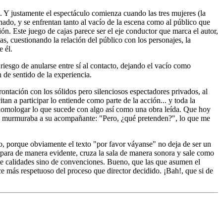
la. Y justamente el espectáculo comienza cuando las tres mujeres (la
nado, y se enfrentan tanto al vacío de la escena como al público que
ión. Este juego de cajas parece ser el eje conductor que marca el autor,
s, cuestionando la relación del público con los personajes, la
e él.
riesgo de anularse entre sí al contacto, dejando el vacío como
 de sentido de la experiencia.
frontación con los sólidos pero silenciosos espectadores privados, al
tan a participar lo entiende como parte de la acción... y toda la
s homologar lo que sucede con algo así como una obra leída. Que hoy
lado murmuraba a su acompañante: "Pero, ¿qué pretenden?", lo que me
do, porque obviamente el texto "por favor váyanse" no deja de ser un
se para de manera evidente, cruza la sala de manera sonora y sale como
 de calidades sino de convenciones. Bueno, que las que asumen el
 más respetuoso del proceso que director decidido. ¡Bah!, que si de