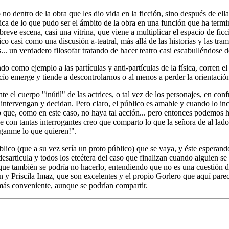
 no dentro de la obra que les dio vida en la ficción, sino después de el
fica de lo que pudo ser el ámbito de la obra en una función que ha termi
eve escena, casi una vitrina, que viene a multiplicar el espacio de ficc
 casi como una discusión a-teatral, más allá de las historias y las trama
.. un verdadero filosofar tratando de hacer teatro casi escabulléndose d
 como ejemplo a las partículas y anti-partículas de la física, corren el 
acío emerge y tiende a descontrolarnos o al menos a perder la orientación
e el cuerpo "inútil" de las actrices, o tal vez de los personajes, en con
 intervengan y decidan. Pero claro, el público es amable y cuando lo inci
lvo que, como en este caso, no haya tal acción... pero entonces podemo
que con tantas interrogantes creo que comparto lo que la señora de al 
íganme lo que quieren!".
úblico (que a su vez sería un proto público) que se vaya, y éste esperan
desarticula y todos los etcétera del caso que finalizan cuando alguien 
unque también se podría no hacerlo, entendiendo que no es una cuestión
 Priscila Imaz, que son excelentes y el propio Gorlero que aquí parece
 más conveniente, aunque se podrían compartir.