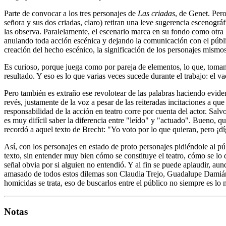
Parte de convocar a los tres personajes de
Las criadas
, de Genet. Pero
señora y sus dos criadas, claro) retiran una leve sugerencia escenográ
las observa. Paralelamente, el escenario marca en su fondo como otra br
anulando toda acción escénica y dejando la comunicación con el público
creación del hecho escénico, la significación de los personajes mismos.
Es curioso, porque juega como por pareja de elementos, lo que, tomando
resultado. Y eso es lo que varias veces sucede durante el trabajo: el v
Pero también es extraño ese revolotear de las palabras haciendo evident
revés, justamente de la voz a pesar de las reiteradas incitaciones a que
responsabilidad de la acción en teatro corre por cuenta del actor. Sa
es muy difícil saber la diferencia entre "leído" y "actuado". Bueno, 
recordó a aquel texto de Brecht: "Yo voto por lo que quieran, pero ¡d
Así, con los personajes en estado de proto personajes pidiéndole al p
texto, sin entender muy bien cómo se constituye el teatro, cómo se lo 
señal obvia por si alguien no entendió. Y al fin se puede aplaudir, a
amasado de todos estos dilemas son Claudia Trejo, Guadalupe Damián y
homicidas se trata, eso de buscarlos entre el público no siempre es lo
Notas