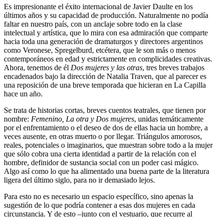
Es impresionante el éxito internacional de Javier Daulte en los
últimos años y su capacidad de producción. Naturalmente no podía
faltar en nuestro país, con un anclaje sobre todo en la clase
intelectual y artística, que lo mira con esa admiración que comparte
hacia toda una generación de dramaturgos y directores argentinos
como Veronese, Spregelburd, etcétera, que le son más o menos
contemporáneos en edad y estrictamente en complicidades creativas.
Ahora, tenemos de él
Dos mujeres y las otras
, tres breves trabajos
encadenados bajo la dirección de Natalia Traven, que al parecer es
una reposición de una breve temporada que hicieran en La Capilla
hace un año.
Se trata de historias cortas, breves cuentos teatrales, que tienen por
nombre:
Femenino, La otra y Dos mujeres
, unidas temáticamente
por el enfrentamiento o el deseo de dos de ellas hacia un hombre, a
veces ausente, en otras muerto o por llegar. Triángulos amorosos,
reales, potenciales o imaginarios, que muestran sobre todo a la mujer
que sólo cobra una cierta identidad a partir de la relación con el
hombre, definidor de sustancia social con un poder casi mágico.
Algo así como lo que ha alimentado una buena parte de la literatura
ligera del último siglo, para no ir demasiado lejos.
Para esto no es necesario un espacio específico, sino apenas la
sugestión de lo que podría contener a esas dos mujeres en cada
circunstancia. Y de esto –junto con el vestuario, que recurre al