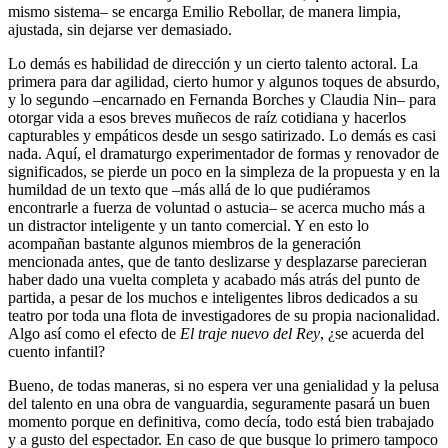
mismo sistema– se encarga Emilio Rebollar, de manera limpia,
ajustada, sin dejarse ver demasiado.
Lo demás es habilidad de dirección y un cierto talento actoral. La
primera para dar agilidad, cierto humor y algunos toques de absurdo,
y lo segundo –encarnado en Fernanda Borches y Claudia Nin– para
otorgar vida a esos breves muñecos de raíz cotidiana y hacerlos
capturables y empáticos desde un sesgo satirizado. Lo demás es casi
nada. Aquí, el dramaturgo experimentador de formas y renovador de
significados, se pierde un poco en la simpleza de la propuesta y en la
humildad de un texto que –más allá de lo que pudiéramos
encontrarle a fuerza de voluntad o astucia– se acerca mucho más a
un distractor inteligente y un tanto comercial. Y en esto lo
acompañan bastante algunos miembros de la generación
mencionada antes, que de tanto deslizarse y desplazarse parecieran
haber dado una vuelta completa y acabado más atrás del punto de
partida, a pesar de los muchos e inteligentes libros dedicados a su
teatro por toda una flota de investigadores de su propia nacionalidad.
Algo así como el efecto de
El traje nuevo del Rey
, ¿se acuerda del
cuento infantil?
Bueno, de todas maneras, si no espera ver una genialidad y la pelusa
del talento en una obra de vanguardia, seguramente pasará un buen
momento porque en definitiva, como decía, todo está bien trabajado
y a gusto del espectador. En caso de que busque lo primero tampoco