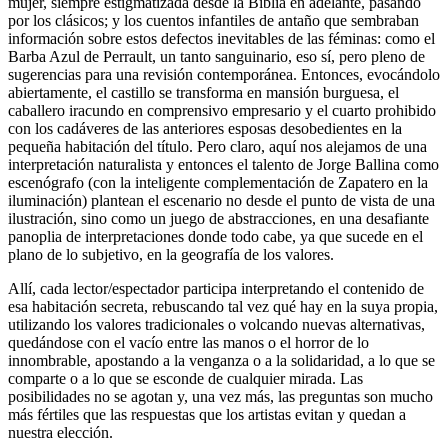
mujer, siempre estigmatizada desde la Biblia en adelante, pasando
por los clásicos; y los cuentos infantiles de antaño que sembraban
información sobre estos defectos inevitables de las féminas: como el
Barba Azul de Perrault, un tanto sanguinario, eso sí, pero pleno de
sugerencias para una revisión contemporánea. Entonces, evocándolo
abiertamente, el castillo se transforma en mansión burguesa, el
caballero iracundo en comprensivo empresario y el cuarto prohibido
con los cadáveres de las anteriores esposas desobedientes en la
pequeña habitación del título. Pero claro, aquí nos alejamos de una
interpretación naturalista y entonces el talento de Jorge Ballina como
escenógrafo (con la inteligente complementación de Zapatero en la
iluminación) plantean el escenario no desde el punto de vista de una
ilustración, sino como un juego de abstracciones, en una desafiante
panoplia de interpretaciones donde todo cabe, ya que sucede en el
plano de lo subjetivo, en la geografía de los valores.
Allí, cada lector/espectador participa interpretando el contenido de
esa habitación secreta, rebuscando tal vez qué hay en la suya propia,
utilizando los valores tradicionales o volcando nuevas alternativas,
quedándose con el vacío entre las manos o el horror de lo
innombrable, apostando a la venganza o a la solidaridad, a lo que se
comparte o a lo que se esconde de cualquier mirada. Las
posibilidades no se agotan y, una vez más, las preguntas son mucho
más fértiles que las respuestas que los artistas evitan y quedan a
nuestra elección.