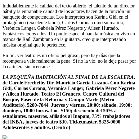
Indudablemente la calidad del texto abierto, el talento de un director
hábil y la entrañable calidad de los actores hacen de la función un
banquete de competencias. Los intérpretes son Karina Gidi en el
protagónico (excelente labor), Carlos Corona como su marido,
Verónica Langer, Gabriela Pérez Negrete y Aileen Hurtado.
Fantásticos todos ellos. Un punto especial para la música en vivo en
manos de Raúl Zambrano en la guitarra, creo que interpretando
música original que le pertenece.
En fin, ver teatro es un oficio peligroso, pero hay días que la
recompensa vale realmente la pena. Si no la vio, no la deje pasar por
la cartelera sin acercarse.
LA PEQUEÑA HABITACIÓN AL FINAL DE LA ESCALERA
,
de Carole Frechette. Dir. Mauricio García Lozano. Con Karina
Gidi, Carlos Corona, Verónica Langer, Gabriela Pérez Negrete
y Aileen Hurtado. Teatro El Granero, Centro Cultural del
Bosque, Paseo de la Reforma y Campo Marte (Metro
Auditorio), 5280-7844. Jueves y viernes, 20:00; sábado, 19:00;
domingo, 18:00 horas. Loc. $150; descuento del 50% a
estudiantes, maestros, afiliados al Inapam, 75% trabajadores
del INBA, jueves de teatro $30. Ticketmaster, 5325-9000.
Adolescentes y adultos. (Centro)