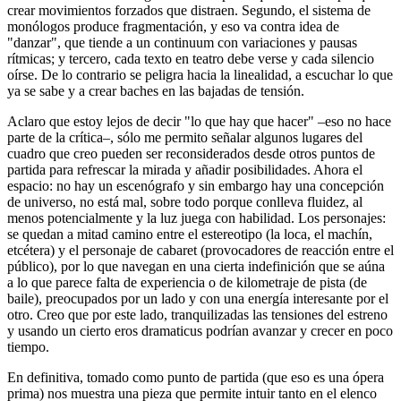
crear movimientos forzados que distraen. Segundo, el sistema de
monólogos produce fragmentación, y eso va contra idea de
"danzar", que tiende a un continuum con variaciones y pausas
rítmicas; y tercero, cada texto en teatro debe verse y cada silencio
oírse. De lo contrario se peligra hacia la linealidad, a escuchar lo que
ya se sabe y a crear baches en las bajadas de tensión.
Aclaro que estoy lejos de decir "lo que hay que hacer" –eso no hace
parte de la crítica–, sólo me permito señalar algunos lugares del
cuadro que creo pueden ser reconsiderados desde otros puntos de
partida para refrescar la mirada y añadir posibilidades. Ahora el
espacio: no hay un escenógrafo y sin embargo hay una concepción
de universo, no está mal, sobre todo porque conlleva fluidez, al
menos potencialmente y la luz juega con habilidad. Los personajes:
se quedan a mitad camino entre el estereotipo (la loca, el machín,
etcétera) y el personaje de cabaret (provocadores de reacción entre el
público), por lo que navegan en una cierta indefinición que se aúna
a lo que parece falta de experiencia o de kilometraje de pista (de
baile), preocupados por un lado y con una energía interesante por el
otro. Creo que por este lado, tranquilizadas las tensiones del estreno
y usando un cierto eros dramaticus podrían avanzar y crecer en poco
tiempo.
En definitiva, tomado como punto de partida (que eso es una ópera
prima) nos muestra una pieza que permite intuir tanto en el elenco