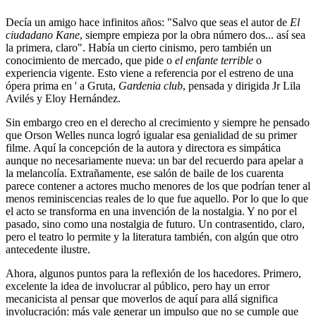
Decía un amigo hace infinitos años: "Salvo que seas el autor de
El
ciudadano Kane
, siempre empieza por la obra número dos... así sea
la primera, claro". Había un cierto cinismo, pero también un
conocimiento de mercado, que pide o
el enfante terrible
o
experiencia vigente. Esto viene a referencia por el estreno de una
ópera prima en ' a Gruta,
Gardenia club
, pensada y dirigida Jr Lila
Avilés y Eloy Hernández.
Sin embargo creo en el derecho al crecimiento y siempre he pensado
que Orson Welles nunca logró igualar esa genialidad de su primer
filme. Aquí la concepción de la autora y directora es simpática
aunque no necesariamente nueva: un bar del recuerdo para apelar a
la melancolía. Extrañamente, ese salón de baile de los cuarenta
parece contener a actores mucho menores de los que podrían tener al
menos reminiscencias reales de lo que fue aquello. Por lo que lo que
el acto se transforma en una invención de la nostalgia. Y no por el
pasado, sino como una nostalgia de futuro. Un contrasentido, claro,
pero el teatro lo permite y la literatura también, con algún que otro
antecedente ilustre.
Ahora, algunos puntos para la reflexión de los hacedores. Primero,
excelente la idea de involucrar al público, pero hay un error
mecanicista al pensar que moverlos de aquí para allá significa
involucración: más vale generar un impulso que no se cumple que