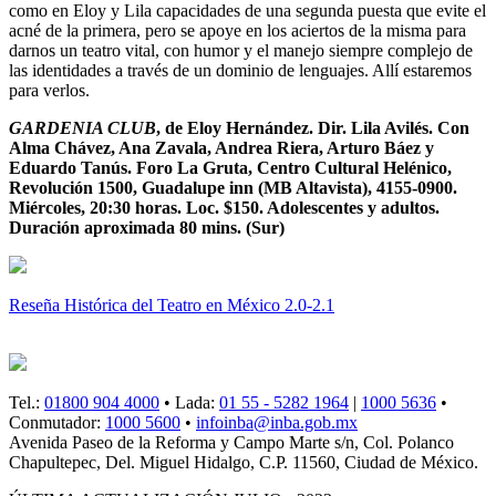
como en Eloy y Lila capacidades de una segunda puesta que evite el
acné de la primera, pero se apoye en los aciertos de la misma para
darnos un teatro vital, con humor y el manejo siempre complejo de
las identidades a través de un dominio de lenguajes. Allí estaremos
para verlos.
GARDENIA CLUB
, de Eloy Hernández. Dir. Lila Avilés. Con
Alma Chávez, Ana Zavala, Andrea Riera, Arturo Báez y
Eduardo Tanús. Foro La Gruta, Centro Cultural Helénico,
Revolución 1500, Guadalupe inn (MB Altavista), 4155-0900.
Miércoles, 20:30 horas. Loc. $150. Adolescentes y adultos.
Duración aproximada 80 mins. (Sur)
Reseña Histórica del Teatro en México 2.0-2.1
Tel.:
01800 904 4000
• Lada:
01 55 - 5282 1964
|
1000 5636
•
Conmutador:
1000 5600
•
infoinba@inba.gob.mx
Avenida Paseo de la Reforma y Campo Marte s/n, Col. Polanco
Chapultepec, Del. Miguel Hidalgo, C.P. 11560, Ciudad de México.