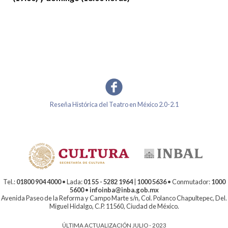
Reseña Histórica del Teatro en México 2.0-2.1
Tel.:
01800 904 4000
• Lada:
01 55 - 5282 1964
|
1000 5636
• Conmutador:
1000
5600
•
infoinba@inba.gob.mx
Avenida Paseo de la Reforma y Campo Marte s/n, Col. Polanco Chapultepec, Del.
Miguel Hidalgo, C.P. 11560, Ciudad de México.
ÚLTIMA ACTUALIZACIÓN JULIO - 2023