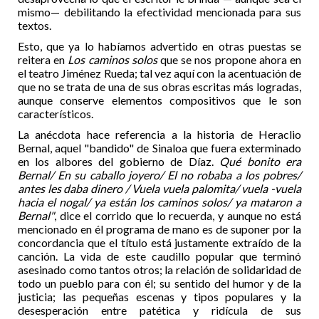
mismo— debilitando la efectividad mencionada para sus
textos.
Esto, que ya lo habíamos advertido en otras puestas se
reitera en
Los caminos solos
que se nos propone ahora en
el teatro Jiménez Rueda; tal vez aquí con la acentuación de
que no se trata de una de sus obras escritas más logradas,
aunque conserve elementos compositivos que le son
característicos.
La anécdota hace referencia a la historia de Heraclio
Bernal, aquel "bandido" de Sinaloa que fuera exterminado
en los albores del gobierno de Díaz.
Qué bonito era
Bernal/ En su caballo joyero/ El no robaba a los pobres/
antes les daba dinero / Vuela vuela palomita/ vuela -vuela
hacia el nogal/ ya están los caminos solos/ ya mataron a
Bernal"
, dice el corrido que lo recuerda, y aunque no está
mencionado en él programa de mano es de suponer por la
concordancia que el título está justamente extraído de la
canción. La vida de este caudillo popular que terminó
asesinado como tantos otros; la relación de solidaridad de
todo un pueblo para con él; su sentido del humor y de la
justicia; las pequeñas escenas y tipos populares y la
desesperación entre patética y ridícula de sus