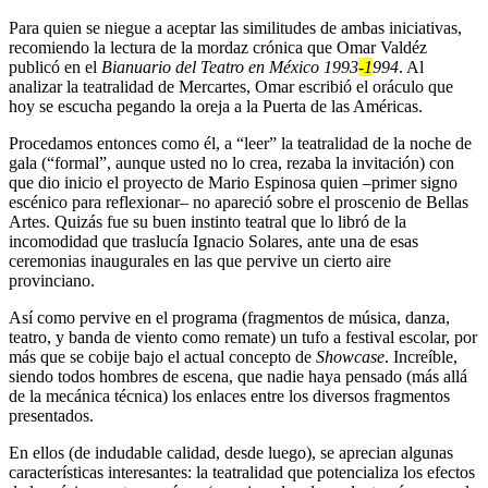
Para quien se niegue a aceptar las similitudes de ambas iniciativas,
recomiendo la lectura de la mordaz crónica que Omar Valdéz
publicó en el
Bianuario del Teatro en México 1993
-1
994
. Al
analizar la teatralidad de Mercartes, Omar escribió el oráculo que
hoy se escucha pegando la oreja a la Puerta de las Américas.
Procedamos entonces como él, a “leer” la teatralidad de la noche de
gala (“formal”, aunque usted no lo crea, rezaba la invitación) con
que dio inicio el proyecto de Mario Espinosa quien –primer signo
escénico para reflexionar– no apareció sobre el proscenio de Bellas
Artes. Quizás fue su buen instinto teatral que lo libró de la
incomodidad que traslucía Ignacio Solares, ante una de esas
ceremonias inaugurales en las que pervive un cierto aire
provinciano.
Así como pervive en el programa (fragmentos de música, danza,
teatro, y banda de viento como remate) un tufo a festival escolar, por
más que se cobije bajo el actual concepto de
Showcase
. Increíble,
siendo todos hombres de escena, que nadie haya pensado (más allá
de la mecánica técnica) los enlaces entre los diversos fragmentos
presentados.
En ellos (de indudable calidad, desde luego), se aprecian algunas
características interesantes: la teatralidad que potencializa los efectos