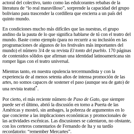
actoral del colectivo, tanto como las edulcorantes rebabas de la
literatura de “lo real maravilloso”, sorprende la capacidad del grupo
boliviano para trascender la cordillera que encierra a un país del
quinto mundo.
En condiciones mucho más difíciles que las nuestras, el grupo
andino da la pauta de lo que significa hablarse de tú con el teatro del
mundo. Baste como ejemplo (para no recurrir a su inclusión en las
programaciones de algunos de los festivales más importantes del
mundo) el número 3/4 de su revista
El tonto del pueblo
. 170 páginas
de contenidos sólidos que afirman una identidad latinoamericana sin
romper ligas con el teatro universal.
Mientras tanto, en nuestra opulencia tercermundista y con la
experiencia de al menos setenta años de intensa promoción de las
artes, no somos capaces de sostener el paso (aunque sea de gato) de
*
una revista teatral
.
Por cierto, el más reciente número de
Paso de Gato
, que siempre
puede ser el último, abrió la discusión en torno a Puerta de las
Américas y mostró, sin ambages, la pobreza de argumentos en lo
que concierne a las implicaciones económicas y promocionales de
las actividades escénicas. Las discusiones se calentaron, no obstante,
con los certeros comentarios de Fernando de Ita y su tardío
recordatorio: “remember Mercartes”.