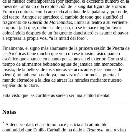
de la música contemporánea (por ejemplo, el excelente número en la
mesa de Tambuco o la explotación de la singular figura de Horacio
Franco) contrasta con la ausencia absoluta de la palabra y, por ende,
del teatro. Aunque se agradece el cambio de tono que significó el
fragmento de
Galería de Moribundos
, limitar al teatro a su vertiente
corporal (a la que, dicho sea de paso, no se le hace ningún favor
colocándola después de un fragmento dancístico) es asumir el pavor
a expresar la propia voz, “a la mitad del foro”.
Finalmente, el signo más alarmante de la primera sesión de Puerta de
las Américas tiene mucho que ver con ese idiosincrásico pánico
escénico que aparece en cuanto pensamos en el exterior. Como si el
tiempo de afirmarnos bebiendo aguas de jamaica (sin menoscabo,
insisto, de la belleza de los soneros veracruzanos y las bandas de
viento) no hubiera pasado ya, una vez más abrimos la puerta al
mundo aferrados a la idea de atraer las miradas mediante nuestro
espléndido folclore.
Esta visto que las cordilleras suelen ser una actitud mental.
Notas
*
A decir verdad, el aserto no hace justicia a la admirable
continuidad que Emilio Carballido ha dado a
Tramoya
, una revista