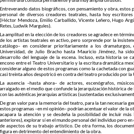
Entreverando datos biográficos, con pensamiento y obra, estos 
personal de diversos creadores teatrales, hasta hoy escritore
(Héctor Mendoza, Emilio Carballido, Vicente Leñero, Hugo Argü
Retes, Ludwik Margules).
La amplitud en la elección de los creadores se agradece en término
de los artistas teatrales en activo, pero sorprende por la insiste
catálogo– en considerar prioritariamente a los dramaturgos, 
Universidad, de Julio Bracho hasta Mauricio Jiménez, ha sido
desarrollo del lenguaje de la escena. Incluso, esta historia se 
encono entre el Teatro Universitario y la escritura dramática me
considerar alguno de estos programas como la cachetada con gua
casi treinta años despotricó en contra del teatro producido por 
La ausencia –hasta ahora– de actores, escenógrafos, músicos,
arraigado en el medio que confunde la jerarquización histórica de 
con las auténticas jerarquías artísticas (sustentadas exclusivamen
De gran valor para la memoria del teatro, para la tan necesaria ge
estos programas –en mi opinión– podrían acentuar el valor de la ob
acapara la atención y se desdeña la posibilidad de incluir má
anteriores), explorar sí en el mundo personal del individuo pero e
de aspectos de su trabajo artístico. De otra forma, los documenta
figura en detrimento del entendimiento de la obra.