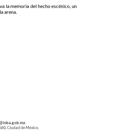
va la memoria del hecho escénico, un
la arena.
a@inba.gob.mx
1560, Ciudad de México.