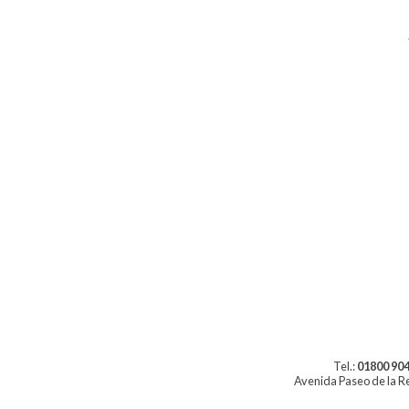
Tel.:
01800 904
Avenida Paseo de la Re