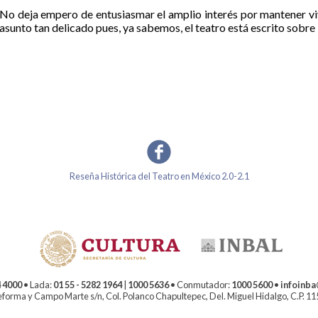
No deja empero de entusiasmar el amplio interés por mantener vi
asunto tan delicado pues, ya sabemos, el teatro está escrito sobre 
Reseña Histórica del Teatro en México 2.0-2.1
 4000
• Lada:
01 55 - 5282 1964
|
1000 5636
• Conmutador:
1000 5600
•
infoinb
forma y Campo Marte s/n, Col. Polanco Chapultepec, Del. Miguel Hidalgo, C.P. 1