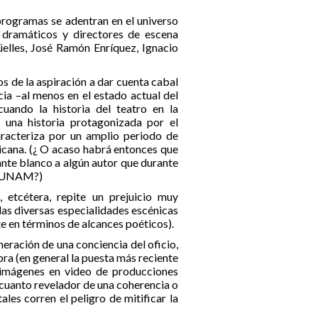
programas se adentran en el universo
s dramáticos y directores de escena
elles, José Ramón Enríquez, Ignacio
s de la aspiración a dar cuenta cabal
ncia –al menos en el estado actual del
cuando la historia del teatro en la
 una historia protagonizada por el
caracteriza por un amplio periodo de
xicana. (¿ O acaso habrá entonces que
nte blanco a algún autor que durante
la UNAM?)
 etcétera, repite un prejuicio muy
las diversas especialidades escénicas
te en términos de alcances poéticos).
neración de una conciencia del oficio,
ra (en general la puesta más reciente
s imágenes en video de producciones
n cuanto revelador de una coherencia o
les corren el peligro de mitificar la