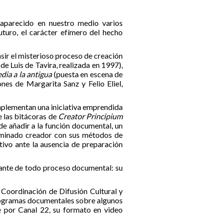
n aparecido en nuestro medio varios
turo, el carácter efímero del hecho
asir el misterioso proceso de creación
de Luis de Tavira, realizada en 1997),
ia a la antigua
(puesta en escena de
nes de Margarita Sanz y Felio Eliel,
omplementan una iniciativa emprendida
e las bitácoras de
Creator Principium
de añadir a la función documental, un
erminado creador con sus métodos de
ativo ante la ausencia de preparación
tante de todo proceso documental: su
 Coordinación de Difusión Cultural y
rogramas documentales sobre algunos
e por Canal 22, su formato en video