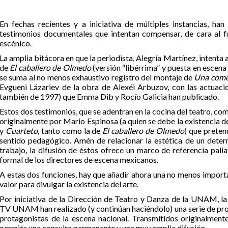
En fechas recientes y a iniciativa de múltiples instancias, ha
testimonios documentales que intentan compensar, de cara al fu
escénico.
La amplia bitácora en que la periodista, Alegría Martínez, intenta 
de
El caballero de Olmedo
(versión “libérrima” y puesta en escena 
se suma al no menos exhaustivo registro del montaje de
Una comed
Evgueni Lázariev de la obra de Alexéi Arbuzov, con las actuacio
también de 1997) que Emma Dib y Rocío Galicia han publicado.
Estos dos testimonios, que se adentran en la cocina del teatro, c
originalmente por Mario Espinosa (a quien se debe la existencia d
y
Cuarteto
, tanto como la de
El caballero de Olmedo
) que preten
sentido pedagógico. Amén de relacionar la estética de un det
trabajo, la difusión de éstos ofrece un marco de referencia pali
formal de los directores de escena mexicanos.
A estas dos funciones, hay que añadir ahora una no menos impor
valor para divulgar la existencia del arte.
Por iniciativa de la Dirección de Teatro y Danza de la UNAM, la
TV UNAM han realizado (y continúan haciéndolo) una serie de p
protagonistas de la escena nacional. Transmitidos originalment
permite una consulta permanente y una muy amplia difusión.