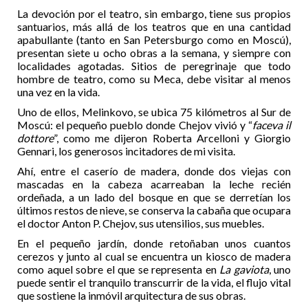
La devoción por el teatro, sin embargo, tiene sus propios
santuarios, más allá de los teatros que en una cantidad
apabullante (tanto en San Petersburgo como en Moscú),
presentan siete u ocho obras a la semana, y siempre con
localidades agotadas. Sitios de peregrinaje que todo
hombre de teatro, como su Meca, debe visitar al menos
una vez en la vida.
Uno de ellos, Melinkovo, se ubica 75 kilómetros al Sur de
Moscú: el pequeño pueblo donde Chejov vivió y “
faceva il
dottore
”, como me dijeron Roberta Arcelloni y Giorgio
Gennari, los generosos incitadores de mi visita.
Ahí, entre el caserío de madera, donde dos viejas con
mascadas en la cabeza acarreaban la leche recién
ordeñada, a un lado del bosque en que se derretían los
últimos restos de nieve, se conserva la cabaña que ocupara
el doctor Anton P. Chejov, sus utensilios, sus muebles.
En el pequeño jardín, donde retoñaban unos cuantos
cerezos y junto al cual se encuentra un kiosco de madera
como aquel sobre el que se representa en
La gaviota
, uno
puede sentir el tranquilo transcurrir de la vida, el flujo vital
que sostiene la inmóvil arquitectura de sus obras.