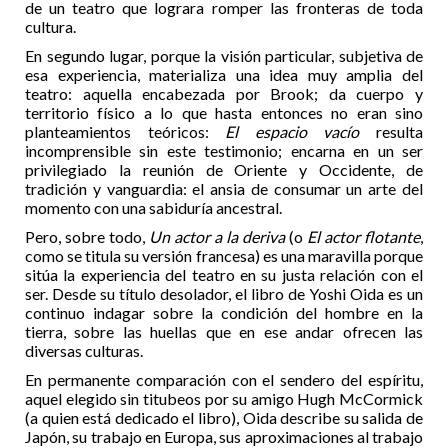
de un teatro que lograra romper las fronteras de toda
cultura.
En segundo lugar, porque la visión particular, subjetiva de
esa experiencia, materializa una idea muy amplia del
teatro: aquella encabezada por Brook; da cuerpo y
territorio físico a lo que hasta entonces no eran sino
planteamientos teóricos:
El espacio vacío
resulta
incomprensible sin este testimonio; encarna en un ser
privilegiado la reunión de Oriente y Occidente, de
tradición y vanguardia: el ansia de consumar un arte del
momento con una sabiduría ancestral.
Pero, sobre todo,
Un actor a la deriva
(o
El actor flotante
,
como se titula su versión francesa) es una maravilla porque
sitúa la experiencia del teatro en su justa relación con el
ser. Desde su título desolador, el libro de Yoshi Oida es un
continuo indagar sobre la condición del hombre en la
tierra, sobre las huellas que en ese andar ofrecen las
diversas culturas.
En permanente comparación con el sendero del espíritu,
aquel elegido sin titubeos por su amigo Hugh McCormick
(a quien está dedicado el libro), Oida describe su salida de
Japón, su trabajo en Europa, sus aproximaciones al trabajo