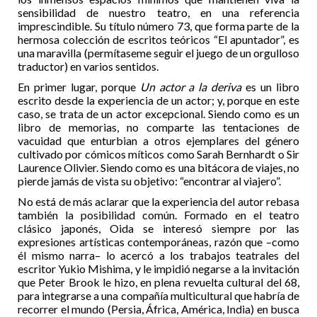
sensibilidad de nuestro teatro, en una referencia
imprescindible. Su título número 73, que forma parte de la
hermosa colección de escritos teóricos “El apuntador”, es
una maravilla (permítaseme seguir el juego de un orgulloso
traductor) en varios sentidos.
En primer lugar, porque
Un actor a la deriva
es un libro
escrito desde la experiencia de un actor; y, porque en este
caso, se trata de un actor excepcional. Siendo como es un
libro de memorias, no comparte las tentaciones de
vacuidad que enturbian a otros ejemplares del género
cultivado por cómicos míticos como Sarah Bernhardt o Sir
Laurence Olivier. Siendo como es una bitácora de viajes, no
pierde jamás de vista su objetivo: “encontrar al viajero”.
No está de más aclarar que la experiencia del autor rebasa
también la posibilidad común. Formado en el teatro
clásico japonés, Oida se interesó siempre por las
expresiones artísticas contemporáneas, razón que –como
él mismo narra– lo acercó a los trabajos teatrales del
escritor Yukio Mishima, y le impidió negarse a la invitación
que Peter Brook le hizo, en plena revuelta cultural del 68,
para integrarse a una compañía multicultural que habría de
recorrer el mundo (Persia, África, América, India) en busca