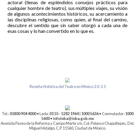
actoral (llenas de espléndidos consejos prácticos para
cualquier hombre de teatro), sus múltiples viajes, su visión
de algunos acontecimientos históricos, su acercamiento a
las disciplinas religiosas, como quien, al final del camino,
descubre el sentido que sin saber otorgó a cada una de
esas cosas y lo han convertido en lo que es.
Reseña Histórica del Teatro en México 2.0-2.1
Tel.:
01800 904 4000
• Lada:
01 55 - 5282 1964
|
1000 5636
• Conmutador:
1000
5600
•
infoinba@inba.gob.mx
Avenida Paseo de la Reforma y Campo Marte s/n, Col. Polanco Chapultepec, Del.
Miguel Hidalgo, C.P. 11560, Ciudad de México.