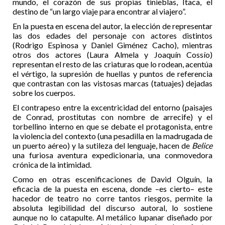
mundo, el corazón de sus propias tinieblas, Ítaca, el
destino de “un largo viaje para encontrar al viajero”.
En la puesta en escena del autor, la elección de representar
las dos edades del personaje con actores distintos
(Rodrigo Espinosa y Daniel Giménez Cacho), mientras
otros dos actores (Laura Almela y Joaquín Cossío)
representan el resto de las criaturas que lo rodean, acentúa
el vértigo, la supresión de huellas y puntos de referencia
que contrastan con las vistosas marcas (tatuajes) dejadas
sobre los cuerpos.
El contrapeso entre la excentricidad del entorno (paisajes
de Conrad, prostitutas con nombre de arrecife) y el
torbellino interno en que se debate el protagonista, entre
la violencia del contexto (una pesadilla en la madrugada de
un puerto aéreo) y la sutileza del lenguaje, hacen de
Belice
una furiosa aventura expedicionaria, una conmovedora
crónica de la intimidad.
Como en otras escenificaciones de David Olguín, la
eficacia de la puesta en escena, donde –es cierto– este
hacedor de teatro no corre tantos riesgos, permite la
absoluta legibilidad del discurso autoral, lo sostiene
aunque no lo catapulte. Al metálico lupanar diseñado por