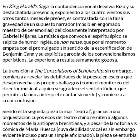
En
King Harald’s Saga
, la contundencia vocal de Silvia Rizo y su
desfachatada presencia, exponiendo a los cuatro vientos sus
otros tantos meses de preñez, es contrastada con la falsa
gravedad de un supuesto narrador (más bien engomado
maestro de ceremonias) deliciosamente interpretado por
Gabriel Mijares. La música que convoca el espíritu épico se
salpica de humor inglés, de
non sense
, que por el momento
empata con el promulgado sin sentido de la escenificación de
Benjamín Cann y su explícita parodia de los convencionalismos
operísticos. La experiencia resulta sumamente gozosa.
La transición a
The Consolations of Scholarship
, sin embargo,
comienza a revelar las debilidades de la puesta en escena que
desaprovecha sus propios hallazgos (como el monitoreo del
director musical, a quien se agradece el sentido lúdico, que
permite a la única intérprete cantar sin verlo) y comienza a
crear confusión.
Siendo esta segunda pieza la más “teatral”, gracias a una
orquestación cuyos ecos del teatro chino remiten a algunos
momentos de la antiópera brechtiana, y a pesar de la notoria vis
cómica de María Huesca (cuya debilidad vocal es sin embargo
evidente incluso para un simple aficionado), la pieza se enturbia