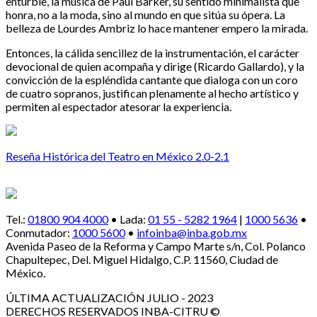
enturbie, la música de Paul Barker, su sentido minimalista que
honra, no a la moda, sino al mundo en que sitúa su ópera. La
belleza de Lourdes Ambriz lo hace mantener empero la mirada.
Entonces, la cálida sencillez de la instrumentación, el carácter
devocional de quien acompaña y dirige (Ricardo Gallardo), y la
convicción de la espléndida cantante que dialoga con un coro
de cuatro sopranos, justifican plenamente al hecho artístico y
permiten al espectador atesorar la experiencia.
Reseña Histórica del Teatro en México 2.0-2.1
Tel.:
01800 904 4000
• Lada:
01 55 - 5282 1964
|
1000 5636
•
Conmutador:
1000 5600
•
infoinba@inba.gob.mx
Avenida Paseo de la Reforma y Campo Marte s/n, Col. Polanco
Chapultepec, Del. Miguel Hidalgo, C.P. 11560, Ciudad de
México.
ÚLTIMA ACTUALIZACIÓN JULIO - 2023
DERECHOS RESERVADOS INBA-CITRU ©