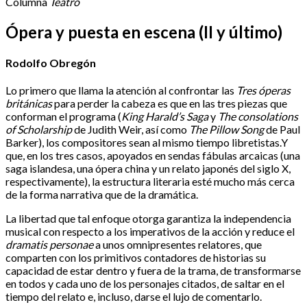
Columna
Teatro
Ópera y puesta en escena (II y último)
Rodolfo Obregón
Lo primero que llama la atención al confrontar las
Tres óperas
británicas
para perder la cabeza es que en las tres piezas que
conforman el programa (
King Harald’s Saga
y
The consolations
of Scholarship
de Judith Weir, así como
The Pillow Song
de Paul
Barker), los compositores sean al mismo tiempo libretistas.Y
que, en los tres casos, apoyados en sendas fábulas arcaicas (una
saga islandesa, una ópera china y un relato japonés del siglo X,
respectivamente), la estructura literaria esté mucho más cerca
de la forma narrativa que de la dramática.
La libertad que tal enfoque otorga garantiza la independencia
musical con respecto a los imperativos de la acción y reduce el
dramatis personae
a unos omnipresentes relatores, que
comparten con los primitivos contadores de historias su
capacidad de estar dentro y fuera de la trama, de transformarse
en todos y cada uno de los personajes citados, de saltar en el
tiempo del relato e, incluso, darse el lujo de comentarlo.