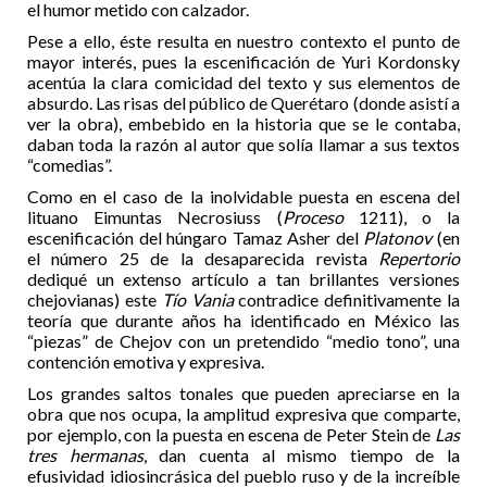
el humor metido con calzador.
Pese a ello, éste resulta en nuestro contexto el punto de
mayor interés, pues la escenificación de Yuri Kordonsky
acentúa la clara comicidad del texto y sus elementos de
absurdo. Las risas del público de Querétaro (donde asistí a
ver la obra), embebido en la historia que se le contaba,
daban toda la razón al autor que solía llamar a sus textos
“comedias”.
Como en el caso de la inolvidable puesta en escena del
lituano Eimuntas Necrosiuss (
Proceso
1211), o la
escenificación del húngaro Tamaz Asher del
Platonov
(en
el número 25 de la desaparecida revista
Repertorio
dediqué un extenso artículo a tan brillantes versiones
chejovianas) este
Tío Vania
contradice definitivamente la
teoría que durante años ha identificado en México las
“piezas” de Chejov con un pretendido “medio tono”, una
contención emotiva y expresiva.
Los grandes saltos tonales que pueden apreciarse en la
obra que nos ocupa, la amplitud expresiva que comparte,
por ejemplo, con la puesta en escena de Peter Stein de
Las
tres hermanas
, dan cuenta al mismo tiempo de la
efusividad idiosincrásica del pueblo ruso y de la increíble