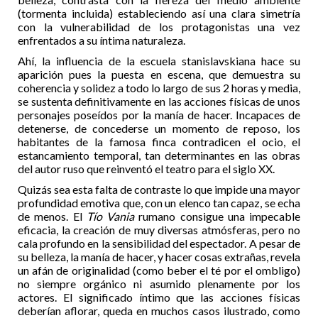
(tormenta incluida) estableciendo así una clara simetría
con la vulnerabilidad de los protagonistas una vez
enfrentados a su íntima naturaleza.
Ahí, la influencia de la escuela stanislavskiana hace su
aparición pues la puesta en escena, que demuestra su
coherencia y solidez a todo lo largo de sus 2 horas y media,
se sustenta definitivamente en las acciones físicas de unos
personajes poseídos por la manía de hacer. Incapaces de
detenerse, de concederse un momento de reposo, los
habitantes de la famosa finca contradicen el ocio, el
estancamiento temporal, tan determinantes en las obras
del autor ruso que reinventó el teatro para el siglo XX.
Quizás sea esta falta de contraste lo que impide una mayor
profundidad emotiva que, con un elenco tan capaz, se echa
de menos. El
Tío Vania
rumano consigue una impecable
eficacia, la creación de muy diversas atmósferas, pero no
cala profundo en la sensibilidad del espectador. A pesar de
su belleza, la manía de hacer, y hacer cosas extrañas, revela
un afán de originalidad (como beber el té por el ombligo)
no siempre orgánico ni asumido plenamente por los
actores. El significado íntimo que las acciones físicas
deberían aflorar, queda en muchos casos ilustrado, como