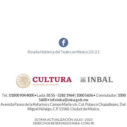
Reseña Histórica del Teatro en México 2.0-2.1
Tel.:
01800 904 4000
• Lada:
01 55 - 5282 1964
|
1000 5636
• Conmutador:
1000
5600
•
infoinba@inba.gob.mx
Avenida Paseo de la Reforma y Campo Marte s/n, Col. Polanco Chapultepec, Del.
Miguel Hidalgo, C.P. 11560, Ciudad de México.
ÚLTIMA ACTUALIZACIÓN JULIO - 2023
DERECHOS RESERVADOS INBA-CITRU ©