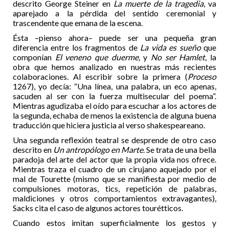
descrito George Steiner en
La muerte de la tragedia
, va
aparejado a la pérdida del sentido ceremonial y
trascendente que emana de la escena.
Ésta –pienso ahora– puede ser una pequeña gran
diferencia entre los fragmentos de
La vida es sueño
que
componían
El veneno que duerme
, y
No ser Hamlet
, la
obra que hemos analizado en nuestras más recientes
colaboraciones. Al escribir sobre la primera (
Proceso
1267), yo decía: “Una línea, una palabra, un eco apenas,
sacuden al ser con la fuerza multisecular del poema”.
Mientras agudizaba el oído para escuchar a los actores de
la segunda, echaba de menos la existencia de alguna buena
traducción que hiciera justicia al verso shakespeareano.
Una segunda reflexión teatral se desprende de otro caso
descrito en
Un antropólogo en Marte
. Se trata de una bella
paradoja del arte del actor que la propia vida nos ofrece.
Mientras traza el cuadro de un cirujano aquejado por el
mal de Tourette (mismo que se manifiesta por medio de
compulsiones motoras, tics, repetición de palabras,
maldiciones y otros comportamientos extravagantes),
Sacks cita el caso de algunos actores tourétticos.
Cuando estos imitan superficialmente los gestos y