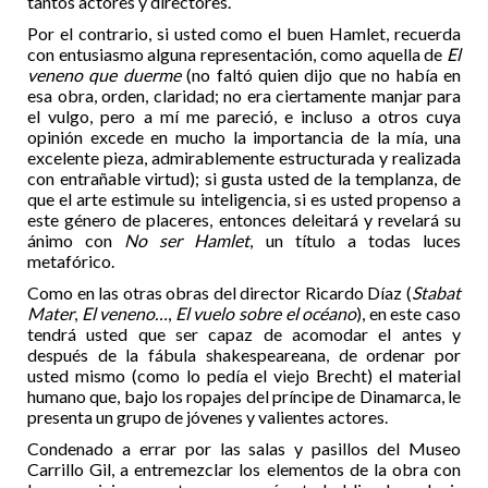
tantos actores y directores.
Por el contrario, si usted como el buen Hamlet, recuerda
con entusiasmo alguna representación, como aquella de
El
veneno que duerme
(no faltó quien dijo que no había en
esa obra, orden, claridad; no era ciertamente manjar para
el vulgo, pero a mí me pareció, e incluso a otros cuya
opinión excede en mucho la importancia de la mía, una
excelente pieza, admirablemente estructurada y realizada
con entrañable virtud); si gusta usted de la templanza, de
que el arte estimule su inteligencia, si es usted propenso a
este género de placeres, entonces deleitará y revelará su
ánimo con
No ser Hamlet
, un título a todas luces
metafórico.
Como en las otras obras del director Ricardo Díaz (
Stabat
Mater
,
El veneno…
,
El vuelo sobre el océano
), en este caso
tendrá usted que ser capaz de acomodar el antes y
después de la fábula shakespeareana, de ordenar por
usted mismo (como lo pedía el viejo Brecht) el material
humano que, bajo los ropajes del príncipe de Dinamarca, le
presenta un grupo de jóvenes y valientes actores.
Condenado a errar por las salas y pasillos del Museo
Carrillo Gil, a entremezclar los elementos de la obra con