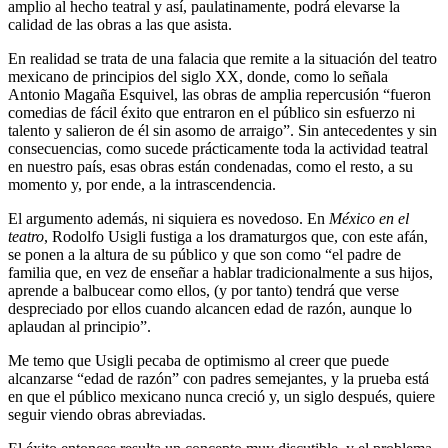
amplio al hecho teatral y así, paulatinamente, podrá elevarse la
calidad de las obras a las que asista.
En realidad se trata de una falacia que remite a la situación del teatro
mexicano de principios del siglo XX, donde, como lo señala
Antonio Magaña Esquivel, las obras de amplia repercusión “fueron
comedias de fácil éxito que entraron en el público sin esfuerzo ni
talento y salieron de él sin asomo de arraigo”. Sin antecedentes y sin
consecuencias, como sucede prácticamente toda la actividad teatral
en nuestro país, esas obras están condenadas, como el resto, a su
momento y, por ende, a la intrascendencia.
El argumento además, ni siquiera es novedoso. En
México en el
teatro
, Rodolfo Usigli fustiga a los dramaturgos que, con este afán,
se ponen a la altura de su público y que son como “el padre de
familia que, en vez de enseñar a hablar tradicionalmente a sus hijos,
aprende a balbucear como ellos, (y por tanto) tendrá que verse
despreciado por ellos cuando alcancen edad de razón, aunque lo
aplaudan al principio”.
Me temo que Usigli pecaba de optimismo al creer que puede
alcanzarse “edad de razón” con padres semejantes, y la prueba está
en que el público mexicano nunca creció y, un siglo después, quiere
seguir viendo obras abreviadas.