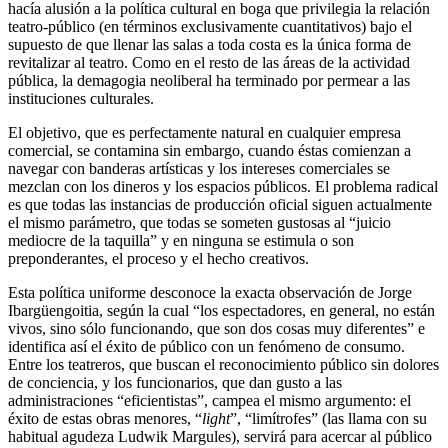
hacía alusión a la política cultural en boga que privilegia la relación
teatro-público (en términos exclusivamente cuantitativos) bajo el
supuesto de que llenar las salas a toda costa es la única forma de
revitalizar al teatro. Como en el resto de las áreas de la actividad
pública, la demagogia neoliberal ha terminado por permear a las
instituciones culturales.
El objetivo, que es perfectamente natural en cualquier empresa
comercial, se contamina sin embargo, cuando éstas comienzan a
navegar con banderas artísticas y los intereses comerciales se
mezclan con los dineros y los espacios públicos. El problema radical
es que todas las instancias de producción oficial siguen actualmente
el mismo parámetro, que todas se someten gustosas al “juicio
mediocre de la taquilla” y en ninguna se estimula o son
preponderantes, el proceso y el hecho creativos.
Esta política uniforme desconoce la exacta observación de Jorge
Ibargüengoitia, según la cual “los espectadores, en general, no están
vivos, sino sólo funcionando, que son dos cosas muy diferentes” e
identifica así el éxito de público con un fenómeno de consumo.
Entre los teatreros, que buscan el reconocimiento público sin dolores
de conciencia, y los funcionarios, que dan gusto a las
administraciones “eficientistas”, campea el mismo argumento: el
éxito de estas obras menores, “
light
”, “limítrofes” (las llama con su
habitual agudeza Ludwik Margules), servirá para acercar al público