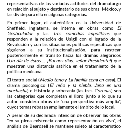
representativas de las variadas actitudes del dramaturgo
en relación al sujeto y destinatario de sus obras: México, y
las divide para ello en algunas categorías.
En primer lugar, el catedrático en la Universidad de
Sheffield, Inglaterra, se interna en obras como
El
Gesticulador
y las
Tres comedias impolíticas
que
responden a la relación de Usigli con el legado de la
Revolución y con las situaciones políticas específicas que
siguieron a su institucionalización, para rastrear
posteriormente el tránsito hacia los dramas alegóricos
(
Un día de éstos…
,
¡Buenos días, señor Presidente!
) que
muestran una distancia satírica en el tratamiento de la
política mexicana.
El teatro social (
Medio tono
y
La familia cena en casa
), El
drama psicológico (
El niño y la niebla
,
Jano es una
muchacha
) e Historia y soberanía (las tres
Coronas
) son
las categorías que completan el libro, junto a lo que su
autor considera obras de “una perspectiva más amplia”,
cuyos temas rebasan ampliamente el ámbito de lo local.
A pesar de su declarada intención de observar las obras
“en su plena existencia como representación en vivo”, el
análisis de Beardsell se mantiene sujeto al característico