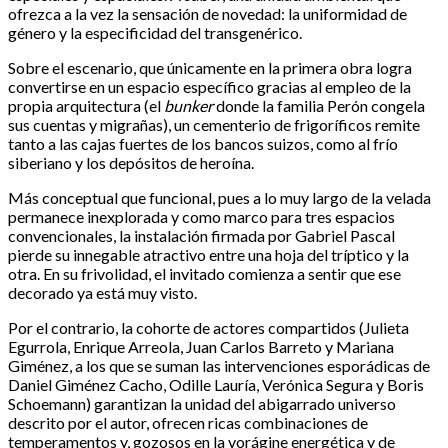
ofrezca a la vez la sensación de novedad: la uniformidad de
género y la especificidad del transgenérico.
Sobre el escenario, que únicamente en la primera obra logra
convertirse en un espacio específico gracias al empleo de la
propia arquitectura (el
bunker
donde la familia Perón congela
sus cuentas y migrañas), un cementerio de frigoríficos remite
tanto a las cajas fuertes de los bancos suizos, como al frío
siberiano y los depósitos de heroína.
Más conceptual que funcional, pues a lo muy largo de la velada
permanece inexplorada y como marco para tres espacios
convencionales, la instalación firmada por Gabriel Pascal
pierde su innegable atractivo entre una hoja del tríptico y la
otra. En su frivolidad, el invitado comienza a sentir que ese
decorado ya está muy visto.
Por el contrario, la cohorte de actores compartidos (Julieta
Egurrola, Enrique Arreola, Juan Carlos Barreto y Mariana
Giménez, a los que se suman las intervenciones esporádicas de
Daniel Giménez Cacho, Odille Lauría, Verónica Segura y Boris
Schoemann) garantizan la unidad del abigarrado universo
descrito por el autor, ofrecen ricas combinaciones de
temperamentos y, gozosos en la vorágine energética y de