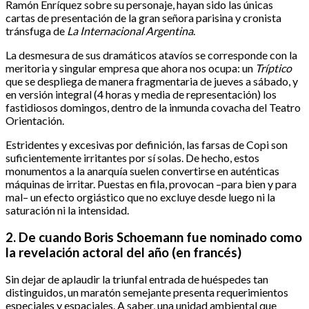
Ramón Enríquez sobre su personaje, hayan sido las únicas
cartas de presentación de la gran señora parisina y cronista
tránsfuga de
La Internacional Argentina
.
La desmesura de sus dramáticos atavíos se corresponde con la
meritoria y singular empresa que ahora nos ocupa: un
Tríptico
que se despliega de manera fragmentaria de jueves a sábado, y
en versión integral (4 horas y media de representación) los
fastidiosos domingos, dentro de la inmunda covacha del Teatro
Orientación.
Estridentes y excesivas por definición, las farsas de Copi son
suficientemente irritantes por sí solas. De hecho, estos
monumentos a la anarquía suelen convertirse en auténticas
máquinas de irritar. Puestas en fila, provocan –para bien y para
mal– un efecto orgiástico que no excluye desde luego ni la
saturación ni la intensidad.
2. De cuando Boris Schoemann fue nominado como
la revelación actoral del año (en francés)
Sin dejar de aplaudir la triunfal entrada de huéspedes tan
distinguidos, un maratón semejante presenta requerimientos
especiales y espaciales. A saber, una unidad ambiental que