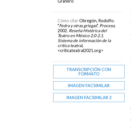
Granero
Cómo citar
Obregón, Rodolfo.
"
Fedra y otras griegas
".
Proceso
,
2002.
Reseña Histórica del
Teatro en México 2.0-2.1.
Sistema de información de la
crítica teatral
,
<criticateatral2021.org>
TRANSCRIPCIÓN CON
FORMATO
IMAGEN FACSIMILAR
IMAGEN FACSIMILAR 2