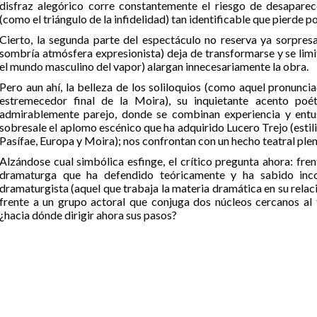
disfraz alegórico corre constantemente el riesgo de desapare
(como el triángulo de la infidelidad) tan identificable que pierde 
Cierto, la segunda parte del espectáculo no reserva ya sorpres
sombría atmósfera expresionista) deja de transformarse y se limi
el mundo masculino del vapor) alargan innecesariamente la obra.
Pero aun ahí, la belleza de los soliloquios (como aquel pronunci
estremecedor final de la Moira), su inquietante acento poét
admirablemente parejo, donde se combinan experiencia y entu
sobresale el aplomo escénico que ha adquirido Lucero Trejo (estili
Pasífae, Europa y Moira); nos confrontan con un hecho teatral plen
Alzándose cual simbólica esfinge, el crítico pregunta ahora: fre
dramaturga que ha defendido teóricamente y ha sabido inco
dramaturgista (aquel que trabaja la materia dramática en su relaci
frente a un grupo actoral que conjuga dos núcleos cercanos al 
¿hacia dónde dirigir ahora sus pasos?