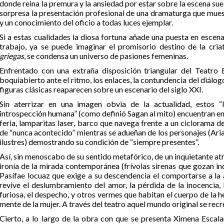
donde reina la premura y la ansiedad por estar sobre la escena suel
sorpresa la presentación profesional de una dramaturga que mues
y un conocimiento del oficio a todas luces ejemplar.
Si a estas cualidades la diosa fortuna añade una puesta en escen
trabajo, ya se puede imaginar el promisorio destino de la cr
griegas
, se condensa un universo de pasiones femeninas.
Enfrentado con una extraña disposición triangular del Teatro
boquiabierto ante el ritmo, los enlaces, la contundencia del diálogo
figuras clásicas reaparecen sobre un escenario del siglo XXI.
Sin aterrizar en una imagen obvia de la actualidad, estos “
introspección humana” (como definió Sagan al mito) encuentran en 
feria, lamparitas laser, barco que navega frente a un ciclorama de
de “nunca acontecido” mientras se adueñan de los personajes (Ari
ilustres) demostrando su condición de “siempre presentes”.
Así, sin menoscabo de su sentido metafórico, de un inquietante at
ironía de la mirada contemporánea (frívolas sirenas que gozan in
Pasífae locuaz que exige a su descendencia el comportarse a la a
revive el deslumbramiento del amor, la pérdida de la inocencia, l
furiosa, el despecho, y otros vermes que habitan el cuerpo de la h
mente de la mujer. A través del teatro aquel mundo original se recr
Cierto, a lo largo de la obra con que se presenta Ximena Escalan