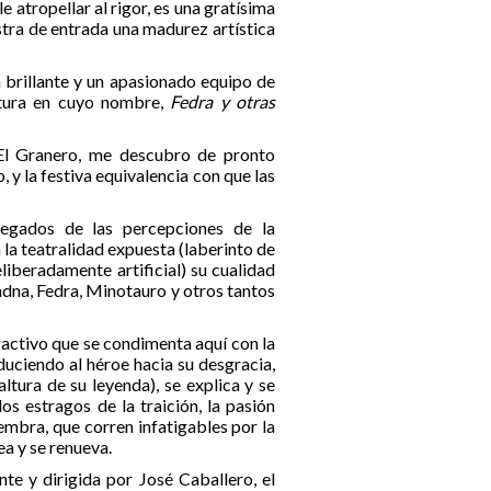
e atropellar al rigor, es una gratísima
tra de entrada una madurez artística
a brillante y un apasionado equipo de
iatura en cuyo nombre,
Fedra y otras
 El Granero, me descubro de pronto
, y la festiva equivalencia con que las
legados de las percepciones de la
la teatralidad expuesta (laberinto de
liberadamente artificial) su cualidad
adna, Fedra, Minotauro y otros tantos
ractivo que se condimenta aquí con la
duciendo al héroe hacia su desgracia,
ltura de su leyenda), se explica y se
os estragos de la traición, la pasión
embra, que corren infatigables por la
ea y se renueva.
te y dirigida por José Caballero, el