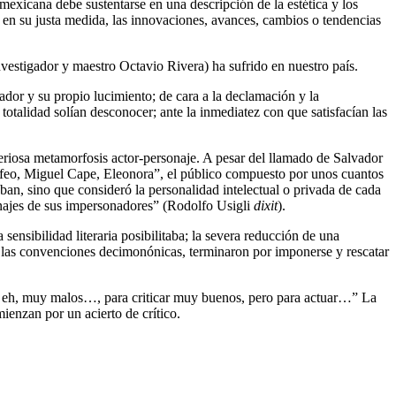
a mexicana debe sustentarse en una descripción de la estética y los
 en su justa medida, las innovaciones, avances, cambios o tendencias
investigador y maestro Octavio Rivera) ha sufrido en nuestro país.
tador y su propio lucimiento; de cara a la declamación y la
totalidad solían desconocer; ante la inmediatez con que satisfacían las
eriosa metamorfosis actor-personaje. A pesar del llamado de Salvador
Orfeo, Miguel Cape, Eleonora”, el público compuesto por unos cuantos
ban, sino que consideró la personalidad intelectual o privada de cada
sonajes de sus impersonadores” (Rodolfo Usigli
dixit
).
 sensibilidad literaria posibilitaba; la severa reducción de una
e las convenciones decimonónicas, terminaron por imponerse y rescatar
, eh, muy malos…, para criticar muy buenos, pero para actuar…” La
mienzan por un acierto de crítico.