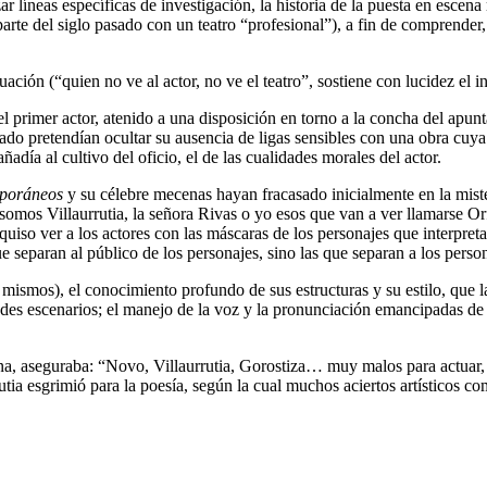
zar líneas específicas de investigación, la historia de la puesta en escen
rte del siglo pasado con un teatro “profesional”), a fin de comprender,
ación (“quien no ve al actor, no ve el teatro”, sostiene con lucidez el 
a el primer actor, atenido a una disposición en torno a la concha del apun
ado pretendían ocultar su ausencia de ligas sensibles con una obra cuya 
ñadía al cultivo del oficio, el de las cualidades morales del actor.
poráneos
y su célebre mecenas hayan fracasado inicialmente en la mist
e somos Villaurrutia, la señora Rivas o yo esos que van a ver llamarse 
uiso ver a los actores con las máscaras de los personajes que interpreta
ue separan al público de los personajes, sino las que separan a los per
os mismos), el conocimiento profundo de sus estructuras y su estilo, que la
andes escenarios; el manejo de la voz y la pronunciación emancipadas d
ona, aseguraba: “Novo, Villaurrutia, Gorostiza… muy malos para actuar
utia esgrimió para la poesía, según la cual muchos aciertos artísticos co