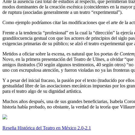
Ante la ausencia casi total de estudios al respecto, que permitieran tra
modos dominantes de la creación escénica (coincidentes en la mayor pa
de ruptura (asociadas generalmente a un teatro “experimental”).
Como ejemplo podríamos citar las modificaciones que el arte de la actu
Frente a la tendencia “profesional” en la cual la “dirección” la ejercí
grandilocuencia gestual con que los actores de principios del siglo pas
exigencias primarias de su público; se alzó el teatro experimental que a
Metidos a oficiar sobre la escena, es natural que los poetas de
Contem
Novo, en la primera presentación del Teatro de Ulises, a olvidar “qu
amigos ilustrados (50 según algunos testimonios, 40 según otros) “no q
uno con escrupulosa atención, y fueron violadas no ya las fronteras q
Y a pesar del inicial fracaso, la pasión por el texto (traducido por ell
gestualidad libre de las asociaciones mecánicas impuestas por los gr
para el teatro algo de su dignidad artística.
Muchos años después, una de sus grandes beneficiarias, Isabela Cor
historia había probado, no obstante, la verdad de la teoría que Villaurr
Reseña Histórica del Teatro en México 2.0-2.1