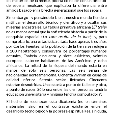
los misterios de la mente, podría coincidir con un director
de escena mexicano que explicaba la diferencia entre
ambos basado en la brecha generacional que los separa.
Sin embargo –y pensándolo bien–, nuestro mundo tiende a
mitificar el desarrollo técnico y científico y a ocultar sus
miserias ancestrales. La fábula primitiva africana (
El traje
)
no es menos actual que la sofisticada historia a partir de la
conquista espacial (
La cara oculta de la luna
), y, para
comprobarlo, una estadística citada hace apenas tres años
por Carlos Fuentes: si la población de la tierra se redujera
a 100 habitantes y conservara los porcentajes humanos
actuales, “habría cincuenta y siete asiáticos, veintiún
europeos, catorce habitantes de las Américas y ocho
africanos. La mitad de la riqueza del mundo estaría en
manos de sólo seis personas. Las seis serían de
nacionalidad norteamericana. Ochenta vivirían en casas de
calidad inferior. Setenta serían iletradas. Cincuenta
estarían desnutridas. Una estaría a punto de fallecer y otra,
a punto de nacer. Sólo una entre las cien personas tendría
educación universitaria y ninguna tendría computadora”.
El hecho de reconocer esta dicotomía (no en términos
materiales, sino en el contraste existente entre el
desarrollo tecnológico y la pobreza espiritual) es, sin duda,