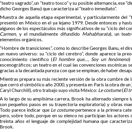
“teatro sagrado”, un “teatro tosco” y su posible alternancia, ese 
dicho Georges Banu) que caracteriza al “teatro inmediato”.
Muestra de aquella etapa experimental, y particularmente del “t
presentó en México en el ya lejano 1979. Desde entonces y has
algunos de los espectáculos más significativos de su “ciclo del co
Carmen
, y el mundialmente difundido
Mahabharata
), un teat
elementos orgánicos.
“Hombre de transiciones”, como lo describe Georges Banu, el dire
un nuevo universo: su “ciclo del cerebro”, donde aparece la preo
conocimiento científico (
El hombre que…
,
Soy un fenómeno
)
escenográficos; un teatro en el cual las convenciones escénicas se
gracias a la decantada pureza con que se emplean, de haber desap
Mientras prepara su más reciente versión de la obra cumbre de la
que cerró el simbólico año 2000, y presenta en París la obra de un
Caryl Churchill), otro trabajo suyo visita México:
Le costume
(
El t
A lo largo de su amplísima carrera, Brook ha alternado siempre l
son pequeños pasos en su trayectoria exploratoria) y obras mae
Todo parece indicar que
Le costume
pertenece a la primera cate
pero, sobre todo, porque en su elenco no participan los actores
treinta años el lenguaje de complejidad humana que caracteriz
Brook.