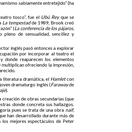
“dinamismo sabiamente entretejido” (ha
eatro tosco”, fue el
Ubú Rey
que se
ta
La tempestad
de 1989, Brook creó
razón” (
La conferencia de los pájaros
,
ro pleno de sensualidad, sencillez y
ctor inglés pasó entonces a explorar
cupación por incorporar al teatro el
 y donde reaparecen los elementos
 multiplican ofreciendo la impresión,
arecido.
 literatura dramática, el
Hamlet
con
 joven dramaturgo inglés (
Faraway
de
raje
).
a creación de obras secundarias (que
stras donde concreta sus hallazgos.
goría pues se trata de una obra
naif
,
 que han desarrollado durante más de
a los mejores espectáculos de Peter