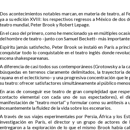
Dos acontecimientos notables marcan, en materia de teatro, al Fe
ya a su edición XVIII: los respectivos regresos a México de dos d
teatro mundial, Peter Brook y Robert Lepage.
En el caso del primero, como he mencionado ya en múltiples ocasion
del hombre de teatro –junto con Samuel Beckett– más importante e
Espíritu jamás satisfecho, Peter Brook se instaló en París a princ
conquistar todo lo conquistable en el teatro inglés donde revolu
escena shakespeareanas.
A diferencia de casi todos sus contemporáneos (Grotowsky a la cab
búsquedas en terrenos claramente delimitados, la trayectoria de
rayana en el eclecticismo– y una progresiva concentración que le p
su teatro: ofrecer satisfactores simultáneamente al público menos
En aras de conseguir ese teatro de gran complejidad que respeta
contacto elemental con cada uno de sus espectadores), el d
manifestación de “teatro mortal” y formular como su antítesis a 
incesantemente la fluidez de la vida sobre los escenarios.
A través de sus viajes experimentales por Persia, África y los E
investigación en París, el director y un grupo de actores de 
entregaron a la exploración de lo que el mismo Brook había ca