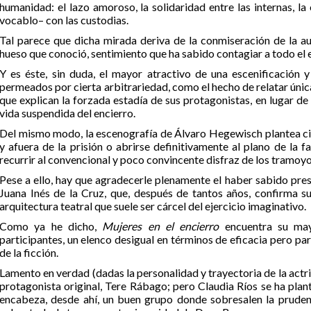
humanidad: el lazo amoroso, la solidaridad entre las internas, la
vocablo– con las custodias.
Tal parece que dicha mirada deriva de la conmiseración de la au
hueso que conoció, sentimiento que ha sabido contagiar a todo el 
Y es éste, sin duda, el mayor atractivo de una escenificación y
permeados por cierta arbitrariedad, como el hecho de relatar únic
que explican la forzada estadía de sus protagonistas, en lugar de 
vida suspendida del encierro.
Del mismo modo, la escenografía de Álvaro Hegewisch plantea cier
y afuera de la prisión o abrirse definitivamente al plano de la fa
recurrir al convencional y poco convincente disfraz de los tramoyo
Pese a ello, hay que agradecerle plenamente el haber sabido pres
Juana Inés de la Cruz, que, después de tantos años, confirma s
arquitectura teatral que suele ser cárcel del ejercicio imaginativo.
Como ya he dicho,
Mujeres en el encierro
encuentra su may
participantes, un elenco desigual en términos de eficacia pero p
de la ficción.
Lamento en verdad (dadas la personalidad y trayectoria de la actri
protagonista original, Tere Rábago; pero Claudia Ríos se ha plant
encabeza, desde ahí, un buen grupo donde sobresalen la prude