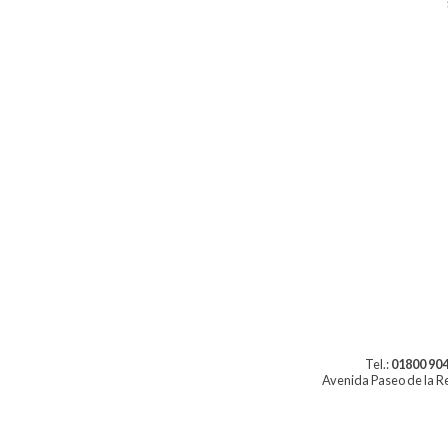
Tel.:
01800 904
Avenida Paseo de la Re