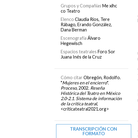
Grupos y Compañías
Me xihc
co Teatro
Elenco
Claudia Ríos, Tere
Rábago, Erando González,
Dana Berman
Escenografía
Álvaro
Hegewisch
Espacios teatrales
Foro Sor
Juana Inés de la Cruz
Cómo citar
Obregón, Rodolfo.
"
Mujeres en el encierro
".
Proceso
, 2002.
Reseña
Histórica del Teatro en México
2.0-2.1. Sistema de información
de la crítica teatral
,
<criticateatral2021.org>
TRANSCRIPCIÓN CON
FORMATO