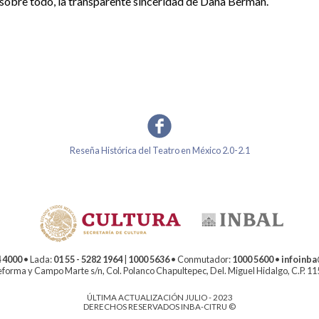
sobre todo, la transparente sinceridad de Dana Berman.
Reseña Histórica del Teatro en México 2.0-2.1
 4000
• Lada:
01 55 - 5282 1964
|
1000 5636
• Conmutador:
1000 5600
•
infoinb
forma y Campo Marte s/n, Col. Polanco Chapultepec, Del. Miguel Hidalgo, C.P. 1
ÚLTIMA ACTUALIZACIÓN JULIO - 2023
DERECHOS RESERVADOS INBA-CITRU ©