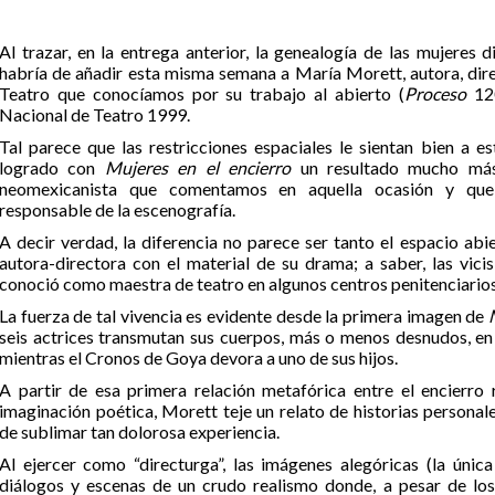
Al trazar, en la entrega anterior, la genealogía de las mujeres 
habría de añadir esta misma semana a María Morett, autora, dir
Teatro que conocíamos por su trabajo al abierto (
Proceso
120
Nacional de Teatro 1999.
Tal parece que las restricciones espaciales le sientan bien a 
logrado con
Mujeres en el encierro
un resultado mucho más 
neomexicanista que comentamos en aquella ocasión y que 
responsable de la escenografía.
A decir verdad, la diferencia no parece ser tanto el espacio abie
autora-directora con el material de su drama; a saber, las vic
conoció como maestra de teatro en algunos centros penitenciarios
La fuerza de tal vivencia es evidente desde la primera imagen de
seis actrices transmutan sus cuerpos, más o menos desnudos, en 
mientras el Cronos de Goya devora a uno de sus hijos.
A partir de esa primera relación metafórica entre el encierro 
imaginación poética, Morett teje un relato de historias personal
de sublimar tan dolorosa experiencia.
Al ejercer como “directurga”, las imágenes alegóricas (la únic
diálogos y escenas de un crudo realismo donde, a pesar de lo