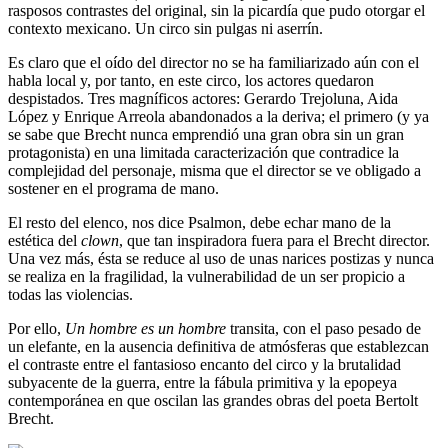
rasposos contrastes del original, sin la picardía que pudo otorgar el
contexto mexicano. Un circo sin pulgas ni aserrín.
Es claro que el oído del director no se ha familiarizado aún con el
habla local y, por tanto, en este circo, los actores quedaron
despistados. Tres magníficos actores: Gerardo Trejoluna, Aida
López y Enrique Arreola abandonados a la deriva; el primero (y ya
se sabe que Brecht nunca emprendió una gran obra sin un gran
protagonista) en una limitada caracterización que contradice la
complejidad del personaje, misma que el director se ve obligado a
sostener en el programa de mano.
El resto del elenco, nos dice Psalmon, debe echar mano de la
estética del
clown
, que tan inspiradora fuera para el Brecht director.
Una vez más, ésta se reduce al uso de unas narices postizas y nunca
se realiza en la fragilidad, la vulnerabilidad de un ser propicio a
todas las violencias.
Por ello,
Un hombre es un hombre
transita, con el paso pesado de
un elefante, en la ausencia definitiva de atmósferas que establezcan
el contraste entre el fantasioso encanto del circo y la brutalidad
subyacente de la guerra, entre la fábula primitiva y la epopeya
contemporánea en que oscilan las grandes obras del poeta Bertolt
Brecht.