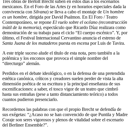
Tres obras de Bertolt Brecht suben en estos días a los escenarios
mexicanos. En el Foro de las Artes (y en horarios especiales dada la
convivencia con
Silvana
) se lleva a cabo el montaje de
Un hombre
es un hombre
, dirigida por David Psalmon. En El Foro / Teatro
Contemporáneo, se repone
El vuelo sobre el océano (reconstrucción
inútil de la memoria)
, espectáculo que Ricardo Díaz realizara como
demostración de su trabajo para el ciclo “El cuerpo escénico”. Y, por
último, el Festival Internacional Cervantino anuncia el estreno de
Santa Juana de los mataderos
puesta en escena por Luis de Tavira.
A este triple suceso alude el título de esta nota, pero también a la
polémica y los enconos que provoca el simple nombre del
“directurgo” alemán.
Perdidos en el debate ideológico, o en la defensa de una pretendida
estética canónica, críticos y creadores suelen perder de vista la alta
dimensión poética de su escritura y la principal enseñanza de sus
escenificaciones: a saber, el tosco vigor de un teatro que cimbró
hasta sus entrañas (pese a tanto distanciamiento teórico) a todos
cuantos pudieron presenciarlo.
Recordemos las palabras con que el propio Brecht se defendía de
sus exégetas: “¿Acaso no se han convencido de que Puntila y Madre
Coraje son seres vigorosos y plenos de vitalidad sobre el escenario
del Berliner Ensemble?”.